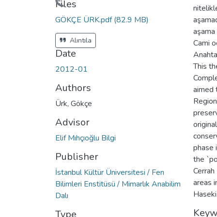
Files
nitelik
GÖKÇE ÜRK.pdf
(82.9 MB)
aşamada
aşama i
Alıntıla
Cami od
Date
Anahtar
This th
2012-01
Complex
Authors
aimed 
Region,
Ürk, Gökçe
preserv
Advisor
origina
conserv
Elif Mıhçıoğlu Bilgi
phase i
Publisher
the `p
Cerrah
İstanbul Kültür Üniversitesi / Fen
areas i
Bilimleri Enstitüsü / Mimarlık Anabilim
Haseki,
Dalı
Keyw
Type