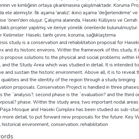
lerinin ve kimliğinin ortaya çıkarılmasına çalışılmaktadır. Koruma Pro
 ele alınmıştır. İlk aşama 'analiz', ikinci aşama 'değerlendirme' ve
se 'öneri'den oluşur. Çalışma alanında, Haseki Külliyesi ve Cerrah
aklı projeler yapılmış ve ileriye yönelik önerilerde bulunulmuştur.
 Kelimeler: Haseki, tarihi çevre, koruma, sağlıklaştırma
esis study is a conservation and rehabilitation proposal for Hasek
 and its historic environs. Within the framework of this study, it 
to propose solutions to the physical and social problems within 
 and the Study Area which was studied in detail. It is intended t
e and sustain the historic environment. Above all, it is to reveal 
l qualities and the identity of the region through a study bringing
ation proposals. Conservation Project is handled in three phases.
s the `analysis?, second phase is the `evaluation? and the third o
orposal? phase. Within the study area, two important nodal areas
 Paşa Mosque and Haseki Complex has been studied as sub-stu
n more detail, to put forward new proposals for the future. Key 
 historical environment, conservation, rehabilitation
ords