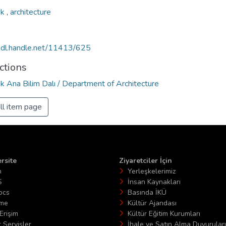
ık
,
architecture
/hdl.handle.net/11413/625
ctions
k Ana Bilim Dalı / Department of Architecture
ll item page
rsite
Ziyaretciler İçin
n
Yerleşkelerimiz
S
İnsan Kaynakları
ocs
Basında İKÜ
ime
Kültür Ajandası
Erişim
Kültür Eğitim Kurumları
 Servisler
İhale ve Satın Alma Duyuruları