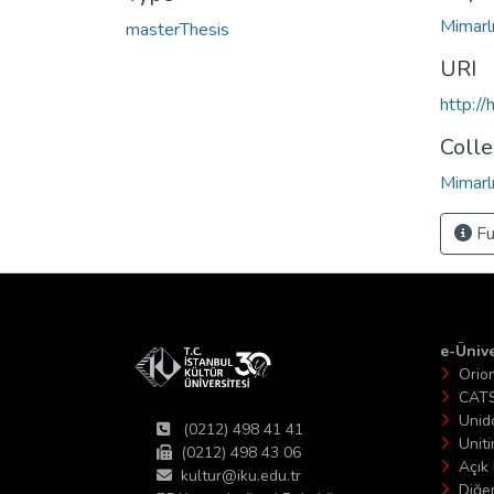
Mimarl
masterThesis
URI
http:/
Colle
Mimarlı
Fu
e-Ünive
Orio
CAT
Unid
(0212) 498 41 41
Unit
(0212) 498 43 06
Açık 
kultur@iku.edu.tr
Diğer