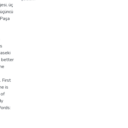
jesi, üç
 üçüncü
 Paşa
i
is
Haseki
o better
the
 First
ne is
 of
dy
Words: