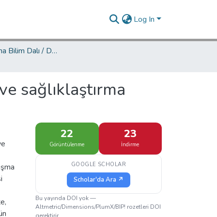
Log In
Mimarlık Ana Bilim Dalı / Department of Architecture
 ve sağlıklaştırma
22
23
ve
Görüntülenme
İndirme
GOOGLE SCHOLAR
lışma
i
Scholar'da Ara ↗
Bu yayında DOI yok —
e,
Altmetric/Dimensions/PlumX/BIP! rozetleri DOI
ün
gerektirir.