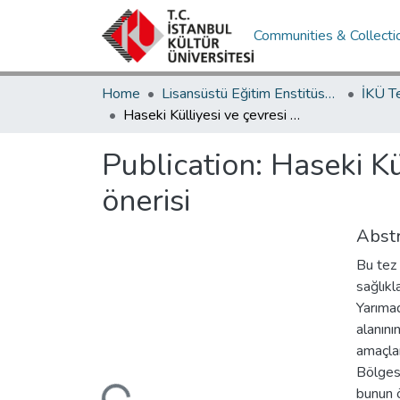
Communities & Collecti
Home
Lisansüstü Eğitim Enstitüsü / Postgraduate Education Institute
İKÜ T
Haseki Külliyesi ve çevresi için koruma ve sağlıklaştırma önerisi
Publication:
Haseki Kü
önerisi
Abstr
Bu tez 
sağlıkl
Yarıma
alanını
amaçlan
Bölgesi
Loading...
bunun ö