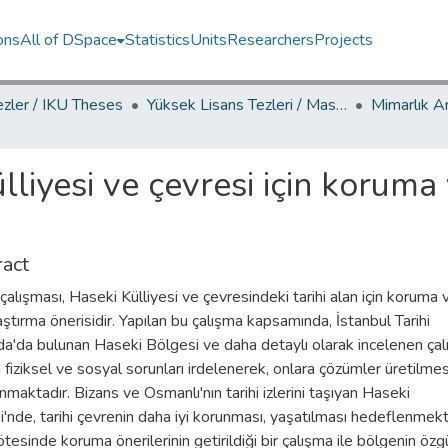
ons
All of DSpace
Statistics
Units
Researchers
Projects
ezler / IKU Theses
Yüksek Lisans Tezleri / Master's Theses
lliyesi ve çevresi için koruma
act
çalışması, Haseki Külliyesi ve çevresindeki tarihi alan için koruma 
aştırma önerisidir. Yapılan bu çalışma kapsamında, İstanbul Tarihi
da'da bulunan Haseki Bölgesi ve daha detaylı olarak incelenen ça
n fiziksel ve sosyal sorunları irdelenerek, onlara çözümler üretilmes
maktadır. Bizans ve Osmanlı'nın tarihi izlerini taşıyan Haseki
'nde, tarihi çevrenin daha iyi korunması, yaşatılması hedeflenmekt
tesinde koruma önerilerinin getirildiği bir çalışma ile bölgenin özg