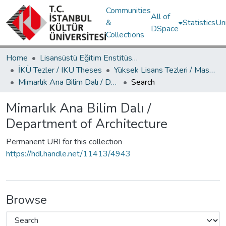
Communities
All of
&
Statistics
Un
DSpace
Collections
Home
Lisansüstü Eğitim Enstitüsü / Postgraduate Education Institute
İKÜ Tezler / IKU Theses
Yüksek Lisans Tezleri / Master's Theses
Mimarlık Ana Bilim Dalı / Department of Architecture
Search
Mimarlık Ana Bilim Dalı /
Department of Architecture
Permanent URI for this collection
https://hdl.handle.net/11413/4943
Browse