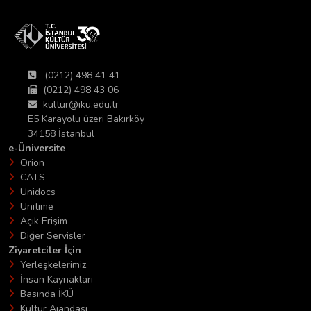
(0212) 498 41 41
(0212) 498 43 06
kultur@iku.edu.tr
E5 Karayolu üzeri Bakırköy
34158 İstanbul
e-Üniversite
Orion
CATS
Unidocs
Unitime
Açık Erişim
Diğer Servisler
Ziyaretciler İçin
Yerleşkelerimiz
İnsan Kaynakları
Basında İKÜ
Kültür Ajandası