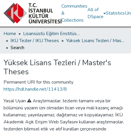
Communities
All of
&
Statistics
Un
DSpace
Collections
Home
Lisansüstü Eğitim Enstitüsü / Postgraduate Education Institute
İKÜ Tezler / IKU Theses
Yüksek Lisans Tezleri / Master's Theses
Search
Yüksek Lisans Tezleri / Master's
Theses
Permanent URI for this community
https://hdl.handle.net/11413/8
Yasal Uyarı ⚠️ Araştırmacılar, tezlerin tamamı veya bir
bölümünü yazarın izni olmadan ticari veya mali kazanç amaçlı
kullanamaz, yayınlayamaz, dağıtamaz ve kopyalayamaz. İKÜ
Akademik Açık Erişim Web Sayfasını kullanan araştırmacılar,
tezlerden bilimsel etik ve atıf kuralları çerçevesinde