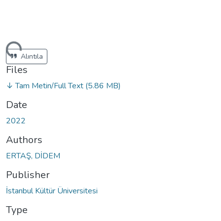
ding...
Alıntıla
Files
↓ Tam Metin/Full Text
(5.86 MB)
Date
2022
Authors
ERTAŞ, DİDEM
Publisher
İstanbul Kültür Üniversitesi
Type