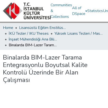
Communities
All of
&
Statistics
Un
DSpace
Collections
Home
Lisansüstü Eğitim Enstitüsü / Postgraduate Education Institute
İKÜ Tezler / IKU Theses
Yüksek Lisans Tezleri / Master's Theses
İnşaat Mühendisliği Ana Bilim Dalı / Civil Engineering Department
Binalarda BIM-Lazer Tarama Entegrasyonlu Boyutsal Kalite Kontrolü Üzerinde Bir Alan Çalışması
Binalarda BIM-Lazer Tarama
Entegrasyonlu Boyutsal Kalite
Kontrolü Üzerinde Bir Alan
Çalışması