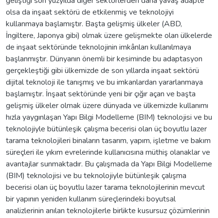
geliştiği son yüzyılda diğer sektörlerden daha yavaş adapte
olsa da inşaat sektörü de etkilenmiş ve teknolojiyi
kullanmaya başlamıştır. Başta gelişmiş ülkeler (ABD,
İngiltere, Japonya gibi) olmak üzere gelişmekte olan ülkelerde
de inşaat sektöründe teknolojinin imkânları kullanılmaya
başlanmıştır. Dünyanın önemli bir kesiminde bu adaptasyon
gerçekleştiği gibi ülkemizde de son yıllarda inşaat sektörü
dijital teknoloji ile tanışmış ve bu imkanlardan yararlanmaya
başlamıştır. İnşaat sektöründe yeni bir çığır açan ve başta
gelişmiş ülkeler olmak üzere dünyada ve ülkemizde kullanımı
hızla yaygınlaşan Yapı Bilgi Modelleme (BIM) teknolojisi ve bu
teknolojiyle bütünleşik çalışma becerisi olan üç boyutlu lazer
tarama teknolojileri binaların tasarım, yapım, işletme ve bakım
süreçleri ile yıkım evrelerinde kullanıcısına müthiş olanaklar ve
avantajlar sunmaktadır. Bu çalışmada da Yapı Bilgi Modelleme
(BIM) teknolojisi ve bu teknolojiyle bütünleşik çalışma
becerisi olan üç boyutlu lazer tarama teknolojilerinin mevcut
bir yapının yeniden kullanım süreçlerindeki boyutsal
analizlerinin anılan teknolojilerle birlikte kusursuz çözümlerinin