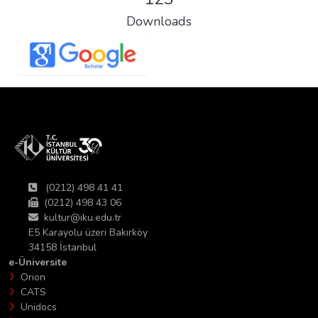
Downloads
(0212) 498 41 41
(0212) 498 43 06
kultur@iku.edu.tr
E5 Karayolu üzeri Bakırköy
34158 İstanbul
e-Üniversite
Orion
CATS
Unidocs