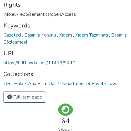
Rights
info:eu-repo/semantics/openAccess
Keywords
Gazeteci
,
Basın İş Kanunu
,
Kıdem
,
Kıdem Tazminatı
,
Basın İş
Sözleşmesi
URI
https://hdl.handle.net/11413/9412
Collections
Özel Hukuk Ana Bilim Dalı / Department of Private Law
Full item page
64
Views