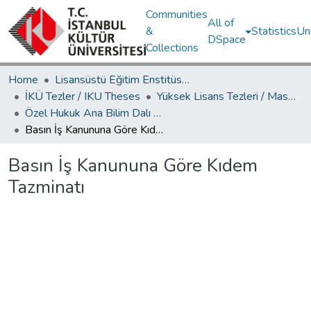
Communities
All of
&
Statistics
Un
DSpace
Collections
Home
Lisansüstü Eğitim Enstitüsü / Postgraduate Education Institute
İKÜ Tezler / IKU Theses
Yüksek Lisans Tezleri / Master's Theses
Özel Hukuk Ana Bilim Dalı / Department of Private Law
Basın İş Kanununa Göre Kıdem Tazminatı
Basın İş Kanununa Göre Kıdem
Tazminatı