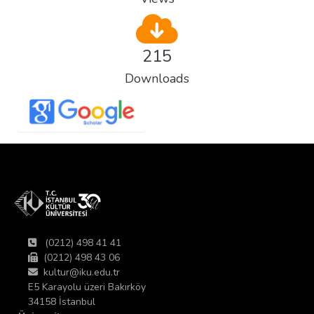
215
Downloads
(0212) 498 41 41
(0212) 498 43 06
kultur@iku.edu.tr
E5 Karayolu üzeri Bakırköy
34158 İstanbul