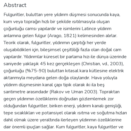
Abstract
Fulguritler, buluttan yere yıldırım düşmesi sonucunda kaya,
kum veya toprağın hızlı bir şekilde ısıtılmasıyla oluşan
çoğunluğu camsı yapılardır ve isimlerini Latince yıldırım
anlamına gelen fulgur (Arago, 1821) kelimesinden alırlar.
Teorik olarak, fulguritler, yıldırımın çarptığı her yerde
oluşabildikleri için, bileşimsel çeşitliliği fazla olan doğal cam
yapılardır. Yıldırımlar küresel bir parlama hızı ile dünya üzerinde
saniyede yaklaşık 45 kez gerçekleşen (Christian, vd., 2003),
çoğunluğu (%75-90) buluttan kıtasal kara kütlesine elektrik
aktarımıyla meydana gelen doğa olaylarıdır. Hava yoluyla
yıldırım düşmesinin kanal çapı tipik olarak iki ila beş
santimetre arasındadır (Rakov ve Uman 2003). Topraktan
geçen yıldırımın özelliklerini doğrudan gözlemlemek zor
olduğundan fulguritler, biriken enerji, yıldırım kanalı genişliği,
tepe sıcaklıkları ve potansiyel olarak ısıtma ve soğutma hızları
dahil olmak üzere yeraltında ilerleyen yıldırımın özelliklerine
dair önemli ipuçları sağlar. Kum fulguritler, kaya fulguritler ve