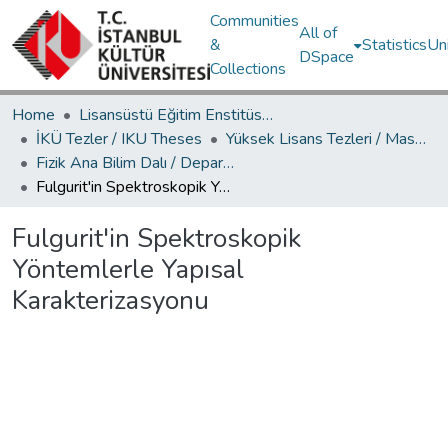
Communities
All of
&
Statistics
Un
DSpace
Collections
Home
Lisansüstü Eğitim Enstitüsü / Postgraduate Education Institute
İKÜ Tezler / IKU Theses
Yüksek Lisans Tezleri / Master's Theses
Fizik Ana Bilim Dalı / Department of Physics
Fulgurit'in Spektroskopik Yöntemlerle Yapısal Karakterizasyonu
Fulgurit'in Spektroskopik
Yöntemlerle Yapısal
Karakterizasyonu