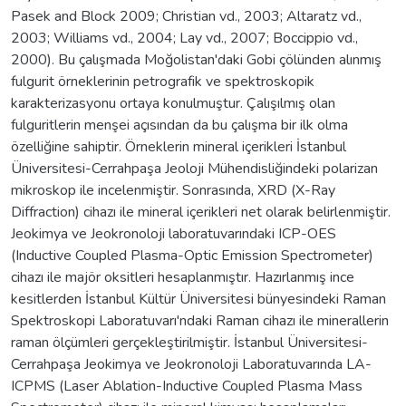
Pasek and Block 2009; Christian vd., 2003; Altaratz vd.,
2003; Williams vd., 2004; Lay vd., 2007; Boccippio vd.,
2000). Bu çalışmada Moğolistan'daki Gobi çölünden alınmış
fulgurit örneklerinin petrografik ve spektroskopik
karakterizasyonu ortaya konulmuştur. Çalışılmış olan
fulguritlerin menşei açısından da bu çalışma bir ilk olma
özelliğine sahiptir. Örneklerin mineral içerikleri İstanbul
Üniversitesi-Cerrahpaşa Jeoloji Mühendisliğindeki polarizan
mikroskop ile incelenmiştir. Sonrasında, XRD (X-Ray
Diffraction) cihazı ile mineral içerikleri net olarak belirlenmiştir.
Jeokimya ve Jeokronoloji laboratuvarındaki ICP-OES
(Inductive Coupled Plasma-Optic Emission Spectrometer)
cihazı ile majör oksitleri hesaplanmıştır. Hazırlanmış ince
kesitlerden İstanbul Kültür Üniversitesi bünyesindeki Raman
Spektroskopi Laboratuvarı'ndaki Raman cihazı ile minerallerin
raman ölçümleri gerçekleştirilmiştir. İstanbul Üniversitesi-
Cerrahpaşa Jeokimya ve Jeokronoloji Laboratuvarında LA-
ICPMS (Laser Ablation-Inductive Coupled Plasma Mass