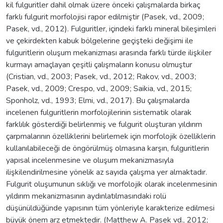
kil fulguritler dahil olmak üzere önceki çalışmalarda birkaç
farklı fulgurit morfolojisi rapor edilmiştir (Pasek, vd., 2009;
Pasek, vd., 2012). Fulguritler, içindeki farklı mineral bileşimleri
ve çekirdekten kabuk bölgelerine geçişteki değişimi ile
fulguritlerin oluşum mekanizması arasında farklı türde ilişkiler
kurmayı amaçlayan çeşitli çalışmaların konusu olmuştur
(Cristian, vd., 2003; Pasek, vd., 2012; Rakov, vd., 2003;
Pasek, vd., 2009; Crespo, vd., 2009; Saikia, vd., 2015;
Sponholz, vd., 1993; Elmi, vd., 2017). Bu çalışmalarda
incelenen fulguritlerin morfolojilerinin sistematik olarak
farklılık gösterdiği belirlenmiş ve fulgurit oluşturan yıldırım
çarpmalarının özelliklerini belirlemek için morfolojik özelliklerin
kullanılabileceği de öngörülmüş olmasına karşın, fulguritlerin
yapısal incelenmesine ve oluşum mekanizmasıyla
ilişkilendirilmesine yönelik az sayıda çalışma yer almaktadır.
Fulgurit oluşumunun sıklığı ve morfolojik olarak incelenmesinin
yıldırım mekanizmasının aydınlatılmasındaki rolü
düşünüldüğünde yapısının tüm yönleriyle karakterize edilmesi
büyük önem arz etmektedir. (Matthew A. Pasek vd., 2012;