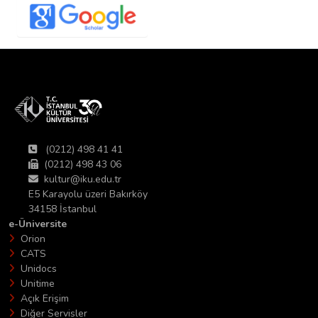
(0212) 498 41 41
(0212) 498 43 06
kultur@iku.edu.tr
E5 Karayolu üzeri Bakırköy
34158 İstanbul
e-Üniversite
Orion
CATS
Unidocs
Unitime
Açık Erişim
Diğer Servisler