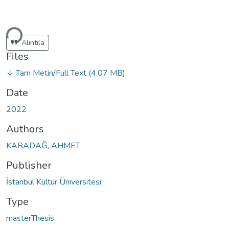
Loading...
Alıntıla
Files
↓ Tam Metin/Full Text
(4.07 MB)
Date
2022
Authors
KARADAĞ, AHMET
Publisher
İstanbul Kültür Üniversitesi
Type
masterThesis