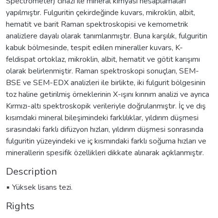
Spectrometer) cihazı ile mineral kimyası hesaplamaları
yapılmıştır. Fulguritin çekirdeğinde kuvars, mikroklin, albit,
hematit ve barit Raman spektroskopisi ve kemometrik
analizlere dayalı olarak tanımlanmıştır. Buna karşılık, fulguritin
kabuk bölmesinde, tespit edilen mineraller kuvars, K-
feldispat ortoklaz, mikroklin, albit, hematit ve götit karışımı
olarak belirlenmiştir. Raman spektroskopi sonuçları, SEM-
BSE ve SEM-EDX analizleri ile birlikte, iki fulgurit bölgesinin
toz haline getirilmiş örneklerinin X-ışını kırınım analizi ve ayrıca
Kırmızı-altı spektroskopik verileriyle doğrulanmıştır. İç ve dış
kısımdaki mineral bileşimindeki farklılıklar, yıldırım düşmesi
sırasındaki farklı difüzyon hızları, yıldırım düşmesi sonrasında
fulguritin yüzeyindeki ve iç kısmındaki farklı soğuma hızları ve
minerallerin spesifik özellikleri dikkate alınarak açıklanmıştır.
Description
▪ Yüksek lisans tezi.
Rights