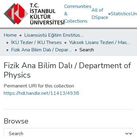
Communities
All of
&
Statistics
Un
DSpace
Collections
Home
Lisansüstü Eğitim Enstitüsü / Postgraduate Education Institute
İKÜ Tezler / IKU Theses
Yüksek Lisans Tezleri / Master's Theses
Fizik Ana Bilim Dalı / Department of Physics
Search
Fizik Ana Bilim Dalı / Department of
Physics
Permanent URI for this collection
https://hdl.handle.net/11413/4938
Browse