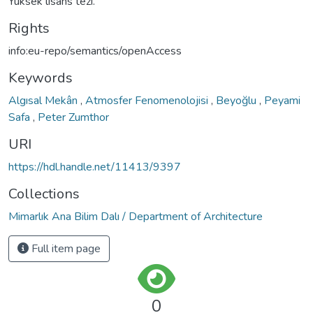
Yüksek lisans tezi.
Rights
info:eu-repo/semantics/openAccess
Keywords
Algısal Mekân
,
Atmosfer Fenomenolojisi
,
Beyoğlu
,
Peyami
Safa
,
Peter Zumthor
URI
https://hdl.handle.net/11413/9397
Collections
Mimarlık Ana Bilim Dalı / Department of Architecture
Full item page
0