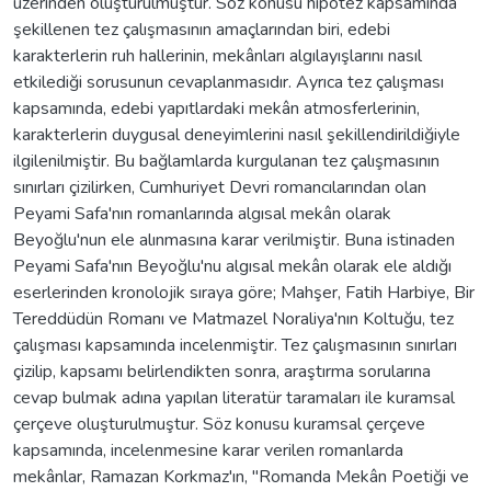
üzerinden oluşturulmuştur. Söz konusu hipotez kapsamında
şekillenen tez çalışmasının amaçlarından biri, edebi
karakterlerin ruh hallerinin, mekânları algılayışlarını nasıl
etkilediği sorusunun cevaplanmasıdır. Ayrıca tez çalışması
kapsamında, edebi yapıtlardaki mekân atmosferlerinin,
karakterlerin duygusal deneyimlerini nasıl şekillendirildiğiyle
ilgilenilmiştir. Bu bağlamlarda kurgulanan tez çalışmasının
sınırları çizilirken, Cumhuriyet Devri romancılarından olan
Peyami Safa'nın romanlarında algısal mekân olarak
Beyoğlu'nun ele alınmasına karar verilmiştir. Buna istinaden
Peyami Safa'nın Beyoğlu'nu algısal mekân olarak ele aldığı
eserlerinden kronolojik sıraya göre; Mahşer, Fatih Harbiye, Bir
Tereddüdün Romanı ve Matmazel Noraliya'nın Koltuğu, tez
çalışması kapsamında incelenmiştir. Tez çalışmasının sınırları
çizilip, kapsamı belirlendikten sonra, araştırma sorularına
cevap bulmak adına yapılan literatür taramaları ile kuramsal
çerçeve oluşturulmuştur. Söz konusu kuramsal çerçeve
kapsamında, incelenmesine karar verilen romanlarda
mekânlar, Ramazan Korkmaz'ın, "Romanda Mekân Poetiği ve