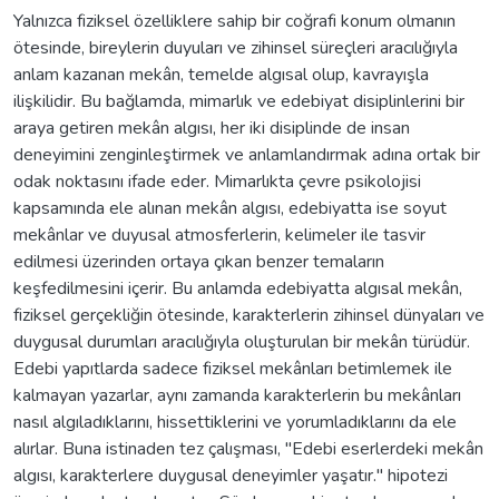
Yalnızca fiziksel özelliklere sahip bir coğrafi konum olmanın
ötesinde, bireylerin duyuları ve zihinsel süreçleri aracılığıyla
anlam kazanan mekân, temelde algısal olup, kavrayışla
ilişkilidir. Bu bağlamda, mimarlık ve edebiyat disiplinlerini bir
araya getiren mekân algısı, her iki disiplinde de insan
deneyimini zenginleştirmek ve anlamlandırmak adına ortak bir
odak noktasını ifade eder. Mimarlıkta çevre psikolojisi
kapsamında ele alınan mekân algısı, edebiyatta ise soyut
mekânlar ve duyusal atmosferlerin, kelimeler ile tasvir
edilmesi üzerinden ortaya çıkan benzer temaların
keşfedilmesini içerir. Bu anlamda edebiyatta algısal mekân,
fiziksel gerçekliğin ötesinde, karakterlerin zihinsel dünyaları ve
duygusal durumları aracılığıyla oluşturulan bir mekân türüdür.
Edebi yapıtlarda sadece fiziksel mekânları betimlemek ile
kalmayan yazarlar, aynı zamanda karakterlerin bu mekânları
nasıl algıladıklarını, hissettiklerini ve yorumladıklarını da ele
alırlar. Buna istinaden tez çalışması, "Edebi eserlerdeki mekân
algısı, karakterlere duygusal deneyimler yaşatır." hipotezi