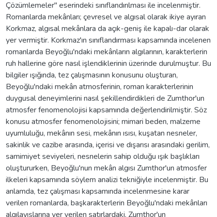
Çözümlemeler" eserindeki sınıflandırılması ile incelenmiştir.
Romanlarda mekânları; çevresel ve algısal olarak ikiye ayıran
Korkmaz, algısal mekânlara da açık-geniş ile kapalı-dar olarak
yer vermiştir. Korkmaz'ın sınıflandırması kapsamında incelenen
romanlarda Beyoğlu'ndaki mekânların algılarının, karakterlerin
ruh hallerine göre nasıl işlendiklerinin üzerinde durulmuştur. Bu
bilgiler ışığında, tez çalışmasının konusunu oluşturan,
Beyoğlu'ndaki mekân atmosferinin, roman karakterlerinin
duygusal deneyimlerini nasıl şekillendirdikleri de Zumthor'un
atmosfer fenomenolojisi kapsamında değerlendirilmiştir. Söz
konusu atmosfer fenomenolojisini; mimari beden, malzeme
uyumluluğu, mekânın sesi, mekânın ısısı, kuşatan nesneler,
sakinlik ve cazibe arasında, içerisi ve dışarısı arasındaki gerilim,
samimiyet seviyeleri, nesnelerin sahip olduğu ışık başlıkları
oluştururken, Beyoğlu'nun mekân algısı Zumthor'un atmosfer
ilkeleri kapsamında söylem analizi tekniğiyle incelenmiştir. Bu
anlamda, tez çalışması kapsamında incelenmesine karar
verilen romanlarda, başkarakterlerin Beyoğlu'ndaki mekânları
algılayışlarına yer verilen satırlardaki, Zumthor'un