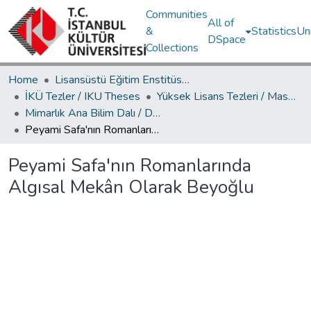
Communities
All of
&
Statistics
Un
DSpace
Collections
Home
Lisansüstü Eğitim Enstitüsü / Postgraduate Education Institute
İKÜ Tezler / IKU Theses
Yüksek Lisans Tezleri / Master's Theses
Mimarlık Ana Bilim Dalı / Department of Architecture
Peyami Safa'nın Romanlarında Algısal Mekân Olarak Beyoğlu
Peyami Safa'nın Romanlarında
Algısal Mekân Olarak Beyoğlu