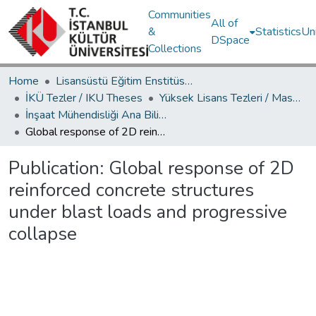
Communities
All of
&
Statistics
Un
DSpace
Collections
Home
Lisansüstü Eğitim Enstitüsü / Postgraduate Education Institute
İKÜ Tezler / IKU Theses
Yüksek Lisans Tezleri / Master's Theses
İnşaat Mühendisliği Ana Bilim Dalı / Civil Engineering Department
Global response of 2D reinforced concrete structures under blast loads and progressive collapse
Publication:
Global response of 2D
reinforced concrete structures
under blast loads and progressive
collapse