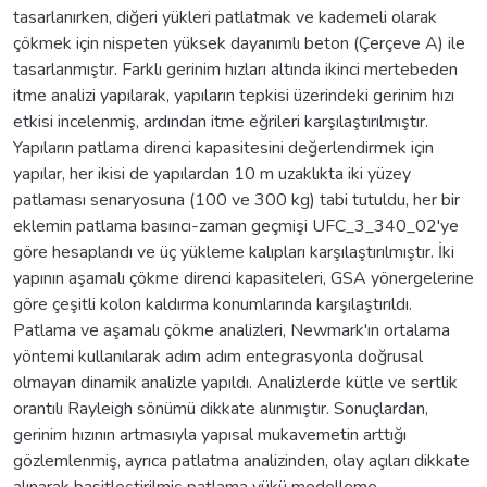
tasarlanırken, diğeri yükleri patlatmak ve kademeli olarak
çökmek için nispeten yüksek dayanımlı beton (Çerçeve A) ile
tasarlanmıştır. Farklı gerinim hızları altında ikinci mertebeden
itme analizi yapılarak, yapıların tepkisi üzerindeki gerinim hızı
etkisi incelenmiş, ardından itme eğrileri karşılaştırılmıştır.
Yapıların patlama direnci kapasitesini değerlendirmek için
yapılar, her ikisi de yapılardan 10 m uzaklıkta iki yüzey
patlaması senaryosuna (100 ve 300 kg) tabi tutuldu, her bir
eklemin patlama basıncı-zaman geçmişi UFC_3_340_02'ye
göre hesaplandı ve üç yükleme kalıpları karşılaştırılmıştır. İki
yapının aşamalı çökme direnci kapasiteleri, GSA yönergelerine
göre çeşitli kolon kaldırma konumlarında karşılaştırıldı.
Patlama ve aşamalı çökme analizleri, Newmark'ın ortalama
yöntemi kullanılarak adım adım entegrasyonla doğrusal
olmayan dinamik analizle yapıldı. Analizlerde kütle ve sertlik
orantılı Rayleigh sönümü dikkate alınmıştır. Sonuçlardan,
gerinim hızının artmasıyla yapısal mukavemetin arttığı
gözlemlenmiş, ayrıca patlatma analizinden, olay açıları dikkate
alınarak basitleştirilmiş patlama yükü modelleme