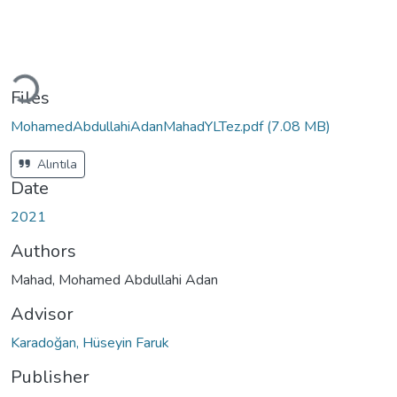
Loading...
Files
MohamedAbdullahiAdanMahadYLTez.pdf
(7.08 MB)
Alıntıla
Date
2021
Authors
Mahad, Mohamed Abdullahi Adan
Advisor
Karadoğan, Hüseyin Faruk
Publisher