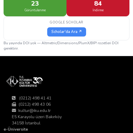
23
84
Görüntülenme
İndirme
GOOGLE SCHOLAR
Scholar'da Ara ↗
Bu yayında DOI yok — Altmetric/Dimensions/PlumX/BIP! rozetleri DOI
gerektirir.
(0212) 498 41 41
(0212) 498 43 06
kultur@iku.edu.tr
E5 Karayolu üzeri Bakırköy
34158 İstanbul
e-Üniversite