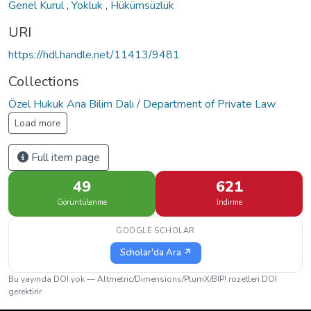
Genel Kurul
,
Yokluk
,
Hükümsüzlük
URI
https://hdl.handle.net/11413/9481
Collections
Özel Hukuk Ana Bilim Dalı / Department of Private Law
Load more
Full item page
49
621
Görüntülenme
İndirme
GOOGLE SCHOLAR
Scholar'da Ara ↗
Bu yayında DOI yok — Altmetric/Dimensions/PlumX/BIP! rozetleri DOI
gerektirir.