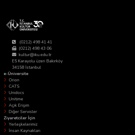
(0212) 498 41 41
(0212) 498 43 06
kultur@iku.edu.tr
E5 Karayolu üzeri Bakırköy
34158 İstanbul
e-Üniversite
Orion
CATS
Unidocs
Unitime
Açık Erişim
Diğer Servisler
Ziyaretciler İçin
Yerleşkelerimiz
İnsan Kaynakları