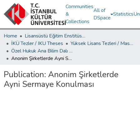
Communities
All of
&
Statistics
Un
DSpace
Collections
Home
Lisansüstü Eğitim Enstitüsü / Postgraduate Education Institute
İKÜ Tezler / IKU Theses
Yüksek Lisans Tezleri / Master's Theses
Özel Hukuk Ana Bilim Dalı / Department of Private Law
Anonim Şirketlerde Ayni Sermaye Konulması
Publication:
Anonim Şirketlerde
Ayni Sermaye Konulması