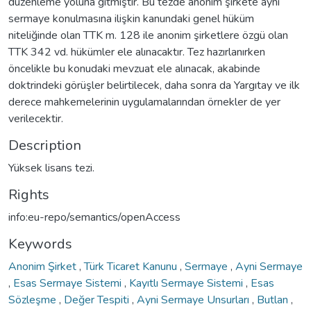
düzenleme yoluna gitmiştir. Bu tezde anonim şirkete ayni
sermaye konulmasına ilişkin kanundaki genel hüküm
niteliğinde olan TTK m. 128 ile anonim şirketlere özgü olan
TTK 342 vd. hükümler ele alınacaktır. Tez hazırlanırken
öncelikle bu konudaki mevzuat ele alınacak, akabinde
doktrindeki görüşler belirtilecek, daha sonra da Yargıtay ve ilk
derece mahkemelerinin uygulamalarından örnekler de yer
verilecektir.
Description
Yüksek lisans tezi.
Rights
info:eu-repo/semantics/openAccess
Keywords
Anonim Şirket
,
Türk Ticaret Kanunu
,
Sermaye
,
Ayni Sermaye
,
Esas Sermaye Sistemi
,
Kayıtlı Sermaye Sistemi
,
Esas
Sözleşme
,
Değer Tespiti
,
Ayni Sermaye Unsurları
,
Butlan
,