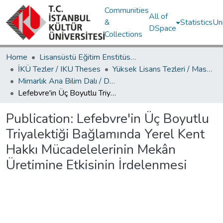
Communities
All of
&
Statistics
Un
DSpace
Collections
Home
Lisansüstü Eğitim Enstitüsü / Postgraduate Education Institute
İKÜ Tezler / IKU Theses
Yüksek Lisans Tezleri / Master's Theses
Mimarlık Ana Bilim Dalı / Department of Architecture
Lefebvre'in Üç Boyutlu Triyalektiği Bağlamında Yerel Kent Hakkı Mücadelelerinin Mekân Üretimine Etkisinin İrdelenmesi
Publication:
Lefebvre'in Üç Boyutlu
Triyalektiği Bağlamında Yerel Kent
Hakkı Mücadelelerinin Mekân
Üretimine Etkisinin İrdelenmesi