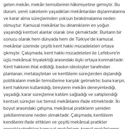
gelen mekân, mekân temsillerinin hâkimiyetine girmiştir. Bu
durum, yerel sakinlerin yaşadıkları mekânlardan dışlanmalarına
ve karar alma süreçlerinden yoksun bırakılmalarına neden
olmuştur. Kamusal mekânlar bu dinamiklerin en yoğun
yaşandığı kentsel alanlar olarak öne çıkmaktadır. Bunların bir
sonucu olarak hem dünyada hem de Türkiye'de kamusal
mekânlar üzerinde çeşitli kent hakkı mücadeleleri ortaya
çıkmıştır. Çalışmada, kent hakkı mücadeleleri ile Lefebvre'in
üçlü mekânsal triyalektiği arasındaki ilişki ortaya konmaktadır.
Kent hakkının ihlal edildiği, baskın ideolojiler tarafından
planlanan, metalaştırılan ve kentlilerin süreçlerden dışlandığı
politikaların mekân temsillerine karşılık gelmekte; buna karşın,
kent hakkının kullanıldığı, bireylerin mekânı deneyimlediği,
yaşadığı, karar süreçlerine katılım sağladığı ve sahiplendiği
kentsel süreçler ise temsil mekânlarını ifade etmektedir. İki
boyut arasındaki çatışma, mekânsal pratiklerin yeniden
şekillenmesine neden olmaktadır. Çalışmada, kentlilerin
kendilerini ifade ettikleri ve çeşitli mekânsal pratikler
gerçekleştirdikleri kamusal mekânların, temsil mekânlarının