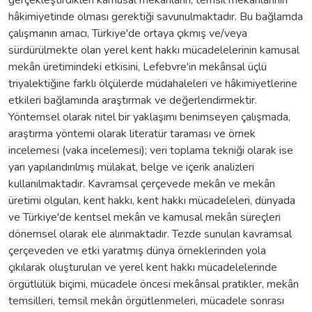
hâkimiyetinde olması gerektiği savunulmaktadır. Bu bağlamda
çalışmanın amacı, Türkiye'de ortaya çıkmış ve/veya
sürdürülmekte olan yerel kent hakkı mücadelelerinin kamusal
mekân üretimindeki etkisini, Lefebvre'in mekânsal üçlü
triyalektiğine farklı ölçülerde müdahaleleri ve hâkimiyetlerine
etkileri bağlamında araştırmak ve değerlendirmektir.
Yöntemsel olarak nitel bir yaklaşımı benimseyen çalışmada,
araştırma yöntemi olarak literatür taraması ve örnek
incelemesi (vaka incelemesi); veri toplama tekniği olarak ise
yarı yapılandırılmış mülakat, belge ve içerik analizleri
kullanılmaktadır. Kavramsal çerçevede mekân ve mekân
üretimi olguları, kent hakkı, kent hakkı mücadeleleri, dünyada
ve Türkiye'de kentsel mekân ve kamusal mekân süreçleri
dönemsel olarak ele alınmaktadır. Tezde sunulan kavramsal
çerçeveden ve etki yaratmış dünya örneklerinden yola
çıkılarak oluşturulan ve yerel kent hakkı mücadelelerinde
örgütlülük biçimi, mücadele öncesi mekânsal pratikler, mekân
temsilleri, temsil mekân örgütlenmeleri, mücadele sonrası