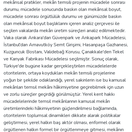
mekânsal pratikler, mekân temsili projenin mücadele sonrası
durumu, mücadele sonucunda baskın olan mekânsal boyut,
mücadele sonrası örgütlülük durumu ve günümüzde baskın
olan mekânsal boyut başlıklarını içeren analiz çerçevesi ile
seçilen vakalarda mekân üretim süreçleri analiz edilmektedir.
Vaka olarak Ankara'dan Güvenpark ve Ankapark Mücadelesi,
İstanbul'dan Arnavutköy Semt Girişimi, Hasanpaşa Gazhanesi,
Kuzguncuk Bostanı, Validebağ Korusu, Çanakkale'den Tekel
ve Kanyak Fabrikası Mücadelesi seçilmiştir. Sonuç olarak,
Türkiye'de bugüne kadar gerçekleştirilen mücadelelerde
otoritelerin, ortaya koydukları mekân temsili projelerine
yoğun bir şekilde odaklandığı, yerel sakinlerin ise bu kamusal
mekânları temsil mekânı hâkimiyetine geçirebilmek için uzun
ve zorlu süreçler geçirdiği görülmüştür. Yerel kent hakkı
mücadelelerinde temsil mekânlarının kamusal mekân
üretimlerindeki hâkimiyetinin güçlendirilmesi bağlamında,
otoritelerin toplumsal dinamikleri dikkate alarak politikalar
geliştirmesi, yerel halkın baş aktör olması, enformel olarak
örgütlenen halkın formel bir örgütlenmeye gitmesi, mekânın