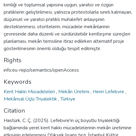
kimliği ve toplumsal yapısına uygun, yaratıcı ve özgün
pratiklerin geliştirilmesi, yalnızca protestolarla sınırlı kalmayan,
düşünsel ve yaratıcı pratikli muhalefet anlayışının
desteklenmesi, otoritelerin, mücadele mekânlarının
çevresinde daha düzenli ve sürdürülebilir kentleşme süreçleri
planlaması, mekân temsiline itiraz edilirken alternatif proje
gösterilmesinin önemli olduğu tespit edilmiştir.
Rights
info:eu-repo/semantics/openAccess
Keywords
Kent Hakkı Mücadeleleri
,
Mekân Üretimi
,
Henri Lefebvre
,
Mekânsal Üçlü Triyalektik
,
Türkiye
Citation
Hastürk, C. Ç. (2025). Lefebvre'in üç boyutlu triyalektiği
bağlamında yerel kent hakkı mücadelelerinin mekân üretimine
etkisinin irdelenmesi [Yüksek lisans tezi, İstanbul Kültür