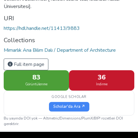
Üniversitesi].
URI
https://hdl.handle.net/11413/9883
Collections
Mimarlık Ana Bilim Dalı / Department of Architecture
Full item page
83
36
Görüntülenme
İndirme
GOOGLE SCHOLAR
Scholar'da Ara ↗
Bu yayında DOI yok — Altmetric/Dimensions/PlumX/BIP! rozetleri DOI
gerektirir.