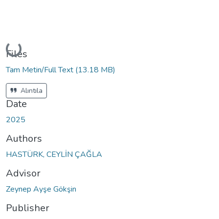
Loading...
Files
Tam Metin/Full Text
(13.18 MB)
Alıntıla
Date
2025
Authors
HASTÜRK, CEYLİN ÇAĞLA
Advisor
Zeynep Ayşe Gökşin
Publisher