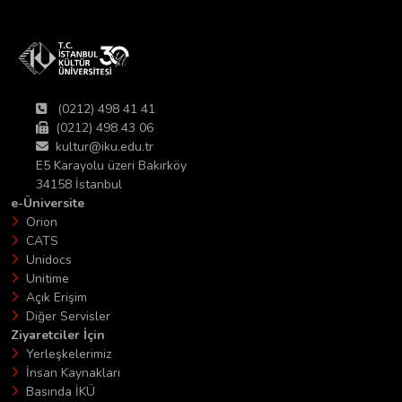
(0212) 498 41 41
(0212) 498 43 06
kultur@iku.edu.tr
E5 Karayolu üzeri Bakırköy
34158 İstanbul
e-Üniversite
Orion
CATS
Unidocs
Unitime
Açık Erişim
Diğer Servisler
Ziyaretciler İçin
Yerleşkelerimiz
İnsan Kaynakları
Basında İKÜ