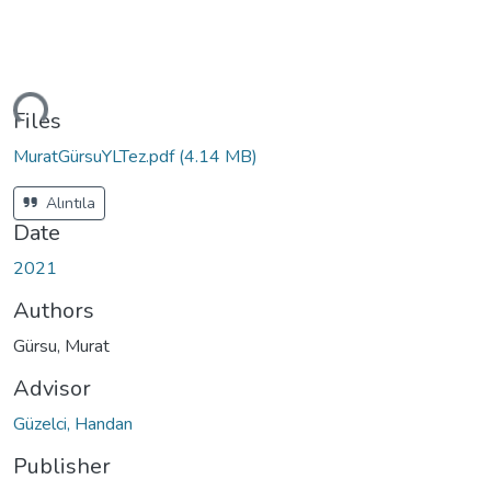
ding...
Files
MuratGürsuYLTez.pdf
(4.14 MB)
Alıntıla
Date
2021
Authors
Gürsu, Murat
Advisor
Güzelci, Handan
Publisher