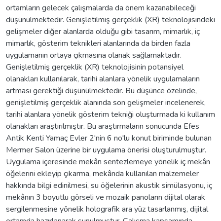
ortamların gelecek çalışmalarda da önem kazanabileceği
düşünülmektedir. Genişletilmiş gerçeklik (XR) teknolojisindeki
gelişmeler diğer alanlarda olduğu gibi tasarım, mimarlık, iç
mimarlık, gösterim teknikleri alanlarında da birden fazla
uygulamanın ortaya çıkmasına olanak sağlamaktadır.
Genişletilmiş gerçeklik (XR) teknolojisinin potansiyel
olanakları kullanılarak, tarihi alanlara yönelik uygulamaların
artması gerektiği düşünülmektedir. Bu düşünce özelinde,
genişletilmiş gerçeklik alanında son gelişmeler incelenerek,
tarihi alanlara yönelik gösterim tekniği oluşturmada ki kullanım
olanakları araştırılmıştır. Bu araştırmaların sonucunda Efes
Antik Kenti Yamaç Evler 2'nin 6 no'lu konut biriminde bulunan
Mermer Salon üzerine bir uygulama önerisi oluşturulmuştur.
Uygulama içeresinde mekân sentezlemeye yönelik iç mekân
öğelerini ekleyip çıkarma, mekânda kullanılan malzemeler
hakkında bilgi edinilmesi, su öğelerinin akustik simülasyonu, iç
mekânın 3 boyutlu görseli ve mozaik panoların dijital olarak
sergilenmesine yönelik holografik ara yüz tasarlanmış, dijital
ortamda hazırlanarak sunulmuştur. Çalışma kapsamında