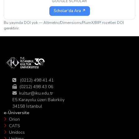
GOOGLE SCHOLAR
Scholar'da Ara ↗
Bu yayında DOI yok — Altmetric/Dimensions/PlumX/BIP! rozetleri DOI
gerektirir.
(0212) 498 41 41
(0212) 498 43 06
kultur@iku.edu.tr
E5 Karayolu üzeri Bakırköy
34158 İstanbul
e-Üniversite
Orion
CATS
Unidocs
Unitime