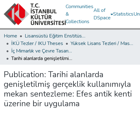
Communities
All of
&
Statistics
Un
DSpace
Collections
Home
Lisansüstü Eğitim Enstitüsü / Postgraduate Education Institute
İKÜ Tezler / IKU Theses
Yüksek Lisans Tezleri / Master's Theses
İç Mimarlık ve Çevre Tasarımı Ana Bilim Dalı / Department of Interior Architecture and Environmental Design
Tarihi alanlarda genişletilmiş gerçeklik kullanımıyla mekan sentezleme: Efes antik kenti üzerine bir uygulama
Publication:
Tarihi alanlarda
genişletilmiş gerçeklik kullanımıyla
mekan sentezleme: Efes antik kenti
üzerine bir uygulama