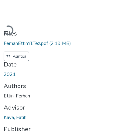
Loading...
Files
FerhanEttinYLTez.pdf
(2.19 MB)
Alıntıla
Date
2021
Authors
Ettin, Ferhan
Advisor
Kaya, Fatih
Publisher