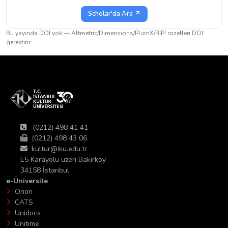
Scholar'da Ara ↗
Bu yayında DOI yok — Altmetric/Dimensions/PlumX/BIP! rozetleri DOI
gerektirir.
(0212) 498 41 41
(0212) 498 43 06
kultur@iku.edu.tr
E5 Karayolu üzeri Bakırköy
34158 İstanbul
e-Üniversite
Orion
CATS
Unidocs
Unitime