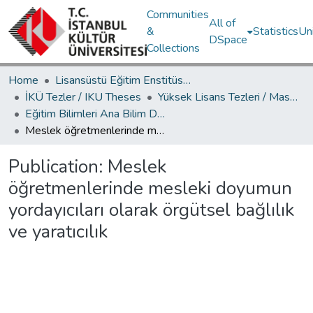
Communities
All of
&
Statistics
Un
DSpace
Collections
Home
Lisansüstü Eğitim Enstitüsü / Postgraduate Education Institute
İKÜ Tezler / IKU Theses
Yüksek Lisans Tezleri / Master's Theses
Eğitim Bilimleri Ana Bilim Dalı / Department of Educational Sciences
Meslek öğretmenlerinde mesleki doyumun yordayıcıları olarak örgütsel bağlılık ve yaratıcılık
Publication:
Meslek
öğretmenlerinde mesleki doyumun
yordayıcıları olarak örgütsel bağlılık
ve yaratıcılık