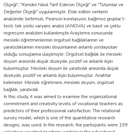
Ölçeği", "Kendini Nasıl Tarif Edersin Ölçeği" ve "Tutumlar ve
Değerler Ölçeği" uygulanmıştır. Elde edilen verilerin
analizinde; betimsel, Pearson korelasyon, bağımsız gruplar t-
testi, tek yönlü varyans analizi (ANOVA) ve basit ve çoklu
regresyon analizleri kullanılmıştır.Araştırma sonucunda
mesleki öğretmenlerinin örgütsel bağlılıklarının ve
yaratıcılıklarının mesleki doyumlarının anlamlı yordayıcıları
olduğu sonuçlarına ulaşılmıştır. Örgütsel bağlılık ile mesleki
doyum arasında düşük düzeyde, pozitif ve anlamlı ilişki
bulunmuştur. Mesleki doyum ile yaratıcılık arasında düşük
düzeyde, pozitif ve anlamlı ilişki bulunmuştur. Anahtar
kelimeler: Meslek öğretmeni, mesleki doyum, örgütsel
bağlılık, yaratıcılık
In this study, it was aimed to examine the organizational
commitment and creativity levels of vocational teachers as
predictors of their professional satisfaction. The relational
survey model, which is one of the quantitative research
designs, was used. In the research, the particpants were 199
volunteer vocatinal teachers working in the educational