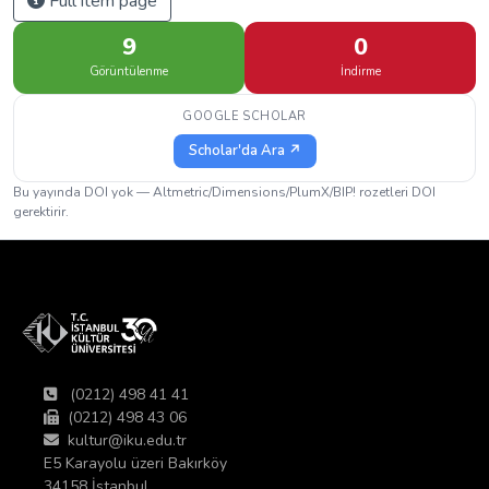
Full item page
9
0
Görüntülenme
İndirme
GOOGLE SCHOLAR
Scholar'da Ara ↗
Bu yayında DOI yok — Altmetric/Dimensions/PlumX/BIP! rozetleri DOI
gerektirir.
(0212) 498 41 41
(0212) 498 43 06
kultur@iku.edu.tr
E5 Karayolu üzeri Bakırköy
34158 İstanbul