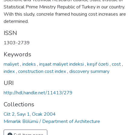
Statistical Prime Ministry Republic of Turkey in our country.
Wilh this sludy, concrele framed housing cost increases are
determined.
ISSN
1303-2739
Keywords
maliyet
,
indeks
,
inşaat maliyet indeksi
,
keşif özeti
,
cost
,
index
,
construction cost index
,
discovery summary
URI
http://hdl.handle.net/11413/279
Collections
Cilt 2, Sayı 1, Ocak 2004
Mimarlık Bölümü / Department of Architecture