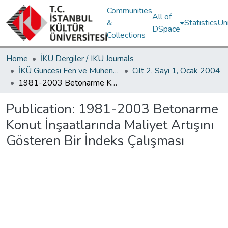
Communities
All of
&
Statistics
Un
DSpace
Collections
Home
İKÜ Dergiler / IKU Journals
İKÜ Güncesi Fen ve Mühendislik Bilimleri / Journal of İstanbul Kültür University Science and Engineering
Cilt 2, Sayı 1, Ocak 2004
1981-2003 Betonarme Konut İnşaatlarında Maliyet Artışını Gösteren Bir İndeks Çalışması
Publication:
1981-2003 Betonarme
Konut İnşaatlarında Maliyet Artışını
Gösteren Bir İndeks Çalışması