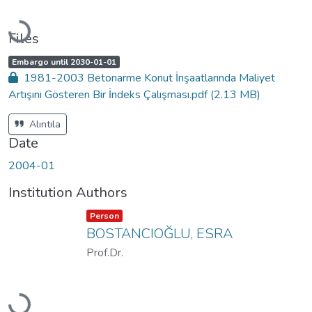
Loading...
Files
A
,
Embargo until 2030-01-01
c
1981-2003 Betonarme Konut İnşaatlarında Maliyet
c
e
Artışını Gösteren Bir İndeks Çalışması.pdf
(2.13 MB)
s
s
s
t
Alıntıla
a
t
Date
u
s
:
2004-01
Institution Authors
Item type:
,
Person
BOSTANCIOĞLU, ESRA
Prof.Dr.
Loading...