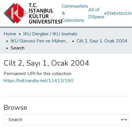
Communities
All of
&
Statistics
Un
DSpace
Collections
Home
İKÜ Dergiler / IKU Journals
İKÜ Güncesi Fen ve Mühendislik Bilimleri / Journal of İstanbul Kültür University Science and Engineering
Cilt 2, Sayı 1, Ocak 2004
Search
Cilt 2, Sayı 1, Ocak 2004
Permanent URI for this collection
https://hdl.handle.net/11413/190
Browse