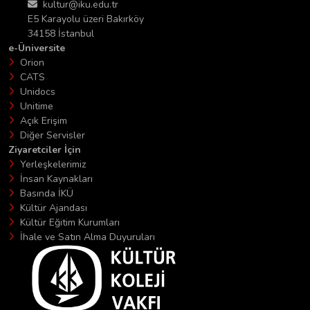
kultur@iku.edu.tr
E5 Karayolu üzeri Bakırköy
34158 İstanbul
e-Üniversite
Orion
CATS
Unidocs
Unitime
Açık Erişim
Diğer Servisler
Ziyaretciler İçin
Yerleşkelerimiz
İnsan Kaynakları
Basında İKÜ
Kültür Ajandası
Kültür Eğitim Kurumları
İhale ve Satın Alma Duyuruları