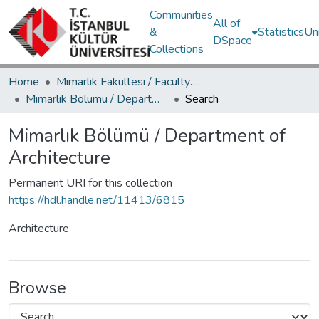
Communities
All of
&
Statistics
Un
DSpace
Collections
Home
Mimarlık Fakültesi / Faculty of Architecture
Mimarlık Bölümü / Department of Architecture
Search
Mimarlık Bölümü / Department of
Architecture
Permanent URI for this collection
https://hdl.handle.net/11413/6815
Architecture
Browse