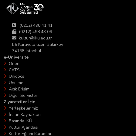
(0212) 498 41 41
(0212) 498 43 06
kultur@iku.edu.tr
E5 Karayolu üzeri Bakırköy
34158 İstanbul
e-Üniversite
Orion
CATS
Unidocs
Unitime
Açık Erişim
Diğer Servisler
Ziyaretciler İçin
Yerleşkelerimiz
İnsan Kaynakları
Basında İKÜ
Kültür Ajandası
Kültür Eğitim Kurumları