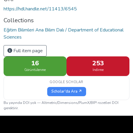
https://hdl.handle.net/11413/6545
Collections
Eğitim Bilimleri Ana Bilim Dalı / Department of Educational
Sciences
Full item page
16
253
Görüntülenme
İndirme
GOOGLE SCHOLAR
Scholar'da Ara ↗
Bu yayında DOI yok — Altmetric/Dimensions/PlumX/BIP! rozetleri DOI
gerektirir.