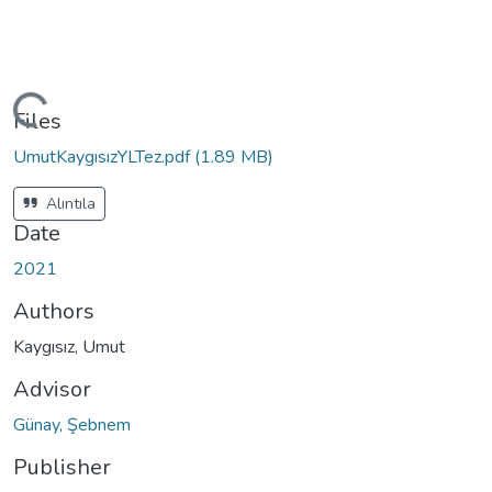
ading...
Files
UmutKaygısızYLTez.pdf
(1.89 MB)
Alıntıla
Date
2021
Authors
Kaygısız, Umut
Advisor
Günay, Şebnem
Publisher