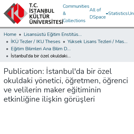
Communities
All of
&
Statistics
Un
DSpace
Collections
Home
Lisansüstü Eğitim Enstitüsü / Postgraduate Education Institute
İKÜ Tezler / IKU Theses
Yüksek Lisans Tezleri / Master's Theses
Eğitim Bilimleri Ana Bilim Dalı / Department of Educational Sciences
İstanbul'da bir özel okuldaki yönetici, öğretmen, öğrenci ve velilerin maker eğitiminin etkinliğine ilişkin görüşleri
Publication:
İstanbul'da bir özel
okuldaki yönetici, öğretmen, öğrenci
ve velilerin maker eğitiminin
etkinliğine ilişkin görüşleri