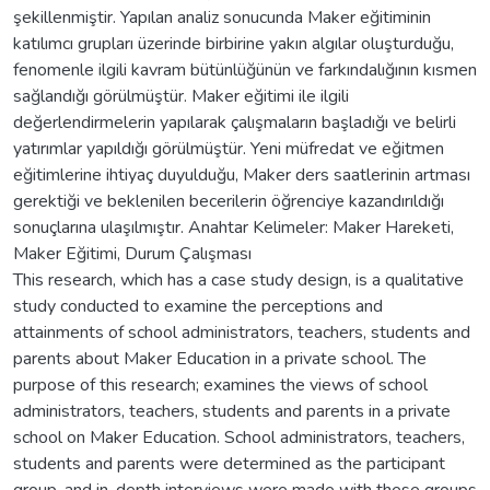
şekillenmiştir. Yapılan analiz sonucunda Maker eğitiminin
katılımcı grupları üzerinde birbirine yakın algılar oluşturduğu,
fenomenle ilgili kavram bütünlüğünün ve farkındalığının kısmen
sağlandığı görülmüştür. Maker eğitimi ile ilgili
değerlendirmelerin yapılarak çalışmaların başladığı ve belirli
yatırımlar yapıldığı görülmüştür. Yeni müfredat ve eğitmen
eğitimlerine ihtiyaç duyulduğu, Maker ders saatlerinin artması
gerektiği ve beklenilen becerilerin öğrenciye kazandırıldığı
sonuçlarına ulaşılmıştır. Anahtar Kelimeler: Maker Hareketi,
Maker Eğitimi, Durum Çalışması
This research, which has a case study design, is a qualitative
study conducted to examine the perceptions and
attainments of school administrators, teachers, students and
parents about Maker Education in a private school. The
purpose of this research; examines the views of school
administrators, teachers, students and parents in a private
school on Maker Education. School administrators, teachers,
students and parents were determined as the participant
group, and in-depth interviews were made with these groups