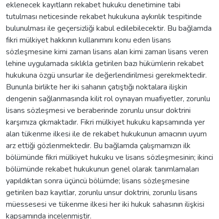
eklenecek kayıtların rekabet hukuku denetimine tabi
tutulması neticesinde rekabet hukukuna aykırılık tespitinde
bulunulması ile geçersizliği kabul edilebilecektir. Bu bağlamda
fikri mülkiyet hakkının kullanımını konu eden lisans
sözleşmesine kimi zaman lisans alan kimi zaman lisans veren
lehine uygulamada sıklıkla getirilen bazı hükümlerin rekabet
hukukuna özgü unsurlar ile değerlendirilmesi gerekmektedir.
Bununla birlikte her iki sahanın çatıştığı noktalara ilişkin
dengenin sağlanmasında kilit rol oynayan muafiyetler, zorunlu
lisans sözleşmesi ve beraberinde zorunlu unsur doktrini
karşımıza çıkmaktadır. Fikri mülkiyet hukuku kapsamında yer
alan tükenme ilkesi ile de rekabet hukukunun amacının uyum
arz ettiği gözlenmektedir. Bu bağlamda çalışmamızın ilk
bölümünde fikri mülkiyet hukuku ve lisans sözleşmesinin; ikinci
bölümünde rekabet hukukunun genel olarak tanımlamaları
yapıldıktan sonra üçüncü bölümde; lisans sözleşmesine
getirilen bazı kayıtlar, zorunlu unsur doktrini, zorunlu lisans
müessesesi ve tükenme ilkesi her iki hukuk sahasının ilişkisi
kapsamında incelenmiştir.