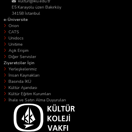
kultur@iku.edu.tr
E5 Karayolu üzeri Bakırköy
34158 İstanbul
e-Üniversite
Orion
CATS
Unidocs
Unitime
Açık Erişim
Diğer Servisler
Ziyaretciler İçin
Yerleşkelerimiz
İnsan Kaynakları
Basında İKÜ
Kültür Ajandası
Kültür Eğitim Kurumları
İhale ve Satın Alma Duyuruları