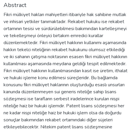
Abstract
Fikri mülkiyet hakları mahiyetleri itibariyle hak sahibine mutlak
ve inhisari yetkiler tanımaktadır. Rekabet hukuku ise rekabet
ortamının tesisi ve sürdürülebilmesi bakımından kartelleşmeyi
ve tekelleşmeyi önleyici birtakım emredici kurallar
düzenlemektedir. Fikri mülkiyet hakkının kullanımı aşamasında
hakkın tekelci niteliğinin rekabet hukukunu olumsuz etkilediği
ve iki sahanın çatışma noktasının esasen fikri mülkiyet hakkının
kullanılması aşamasında meydana geldiği tespit edilmektedir.
Fikri mülkiyet hakkının kullanılmasından kasıt ise üretim, ithalat
ve hukuki işleme konu edilmesi süreçleridir. Bu bağlamda
konusunu fikri mülkiyet haklarının oluşturduğu esaslı unsurları
kanunda düzenlenmeyen sui generis niteliğe sahip lisans
sözleşmesi ise tarafların serbest iradelerince kurulan nispi
niteliğe haiz bir hukuki işlemdir. Patent lisans sözleşmesi her
ne kadar nispi niteliğe haiz bir hukuki işlem olsa da doğurdu
sonuçlar bakımından rekabet ortamındaki diğer süjeleri
etkileyebilecektir. Nitekim patent lisans sözleşmesine