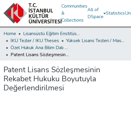
Communities
All of
&
Statistics
Un
DSpace
Collections
Home
Lisansüstü Eğitim Enstitüsü / Postgraduate Education Institute
İKÜ Tezler / IKU Theses
Yüksek Lisans Tezleri / Master's Theses
Özel Hukuk Ana Bilim Dalı / Department of Private Law
Patent Lisans Sözleşmesinin Rekabet Hukuku Boyutuyla Değerlendirilmesi
Patent Lisans Sözleşmesinin
Rekabet Hukuku Boyutuyla
Değerlendirilmesi