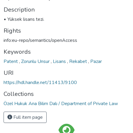
Description
▪ Yüksek lisans tezi.
Rights
info:eu-repo/semantics/openAccess
Keywords
Patent
,
Zorunlu Unsur
,
Lisans
,
Rekabet
,
Pazar
URI
https://hdl.handle.net/11413/9100
Collections
Özel Hukuk Ana Bilim Dalı / Department of Private Law
Full item page