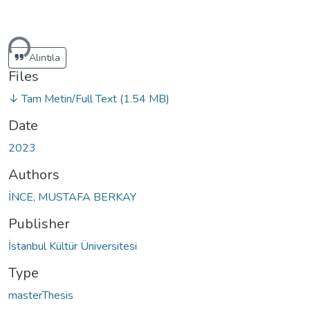
ding...
Alıntıla
Files
↓ Tam Metin/Full Text
(1.54 MB)
Date
2023
Authors
İNCE, MUSTAFA BERKAY
Publisher
İstanbul Kültür Üniversitesi
Type
masterThesis