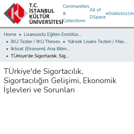
Communities
All of
&
Statistics
Un
DSpace
Collections
Home
Lisansüstü Eğitim Enstitüsü / Postgraduate Education Institute
İKÜ Tezler / IKU Theses
Yüksek Lisans Tezleri / Master's Theses
İktisat (Ekonomi) Ana Bilim Dalı / Department of Economics
TÜrkiye'de Sigortacılık, Sigortacılığın Gelişimi, Ekonomik İşlevleri ve Sorunları
TÜrkiye'de Sigortacılık,
Sigortacılığın Gelişimi, Ekonomik
İşlevleri ve Sorunları