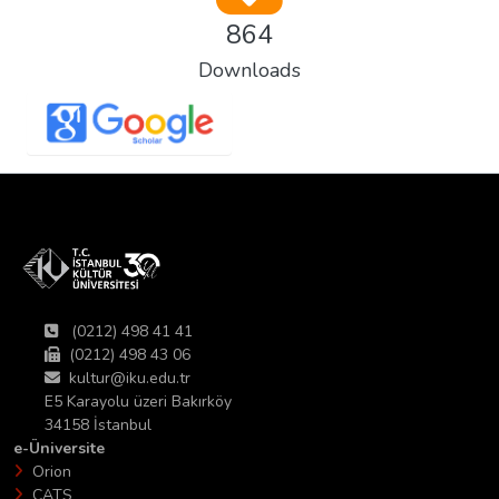
864
Downloads
(0212) 498 41 41
(0212) 498 43 06
kultur@iku.edu.tr
E5 Karayolu üzeri Bakırköy
34158 İstanbul
e-Üniversite
Orion
CATS