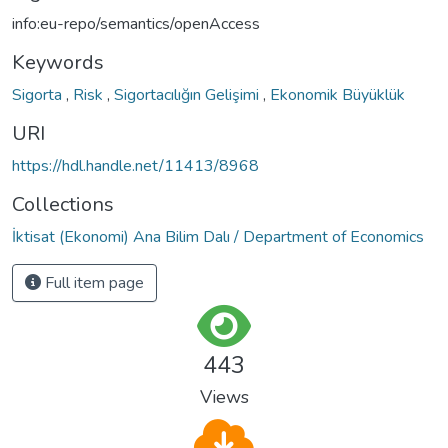
info:eu-repo/semantics/openAccess
Keywords
Sigorta
,
Risk
,
Sigortacılığın Gelişimi
,
Ekonomik Büyüklük
URI
https://hdl.handle.net/11413/8968
Collections
İktisat (Ekonomi) Ana Bilim Dalı / Department of Economics
Full item page
443
Views