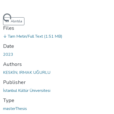
ding...
Alıntıla
Files
↓ Tam Metin/Full Text
(1.51 MB)
Date
2023
Authors
KESKİN, IRMAK UĞURLU
Publisher
İstanbul Kültür Üniversitesi
Type
masterThesis