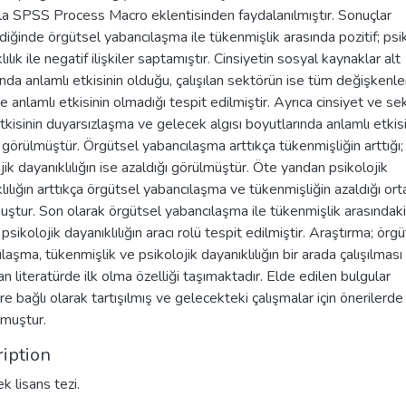
la SPSS Process Macro eklentisinden faydalanılmıştır. Sonuçlar
diğinde örgütsel yabancılaşma ile tükenmişlik arasında pozitif; psi
lılık ile negatif ilişkiler saptamıştır. Cinsiyetin sosyal kaynaklar alt
da anlamlı etkisinin olduğu, çalışılan sektörün ise tüm değişkenle
e anlamlı etkisinin olmadığı tespit edilmiştir. Ayrıca cinsiyet ve se
tkisinin duyarsızlaşma ve gelecek algısı boyutlarında anlamlı etkis
görülmüştür. Örgütsel yabancılaşma arttıkça tükenmişliğin arttığı;
jik dayanıklılığın ise azaldığı görülmüştür. Öte yandan psikolojik
lılığın arttıkça örgütsel yabancılaşma ve tükenmişliğin azaldığı or
ştur. Son olarak örgütsel yabancılaşma ile tükenmişlik arasındaki
e psikolojik dayanıklılığın aracı rolü tespit edilmiştir. Araştırma; örg
laşma, tükenmişlik ve psikolojik dayanıklılığın bir arada çalışılması
an literatürde ilk olma özelliği taşımaktadır. Elde edilen bulgular
üre bağlı olarak tartışılmış ve gelecekteki çalışmalar için önerilerde
lmuştur.
iption
k lisans tezi.