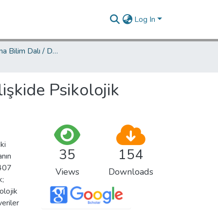
Log In
Psikoloji Ana Bilim Dalı / Department of Psychology
şkide Psikolojik
ki
35
154
anın
 407
Views
Downloads
k;
olojik
eriler