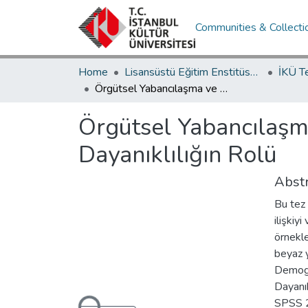
Communities & Collecti
Home
Lisansüstü Eğitim Enstitüsü / Postgraduate Education Institute
İKÜ T
Örgütsel Yabancılaşma ve Tükenmişlik Arasındaki İlişkide Psikolojik Dayanıklılığın Rolü
Örgütsel Yabancılaşma
Dayanıklılığın Rolü
Abstr
Bu tez 
ilişkiy
örnekl
beyaz y
Demogra
Loading...
Dayanık
SPSS 22