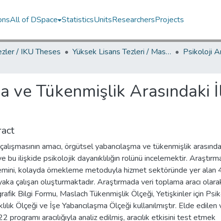
ons
All of DSpace
Statistics
Units
Researchers
Projects
ezler / IKU Theses
Yüksek Lisans Tezleri / Master's Theses
 ve Tükenmişlik Arasındaki İli
act
çalışmasının amacı, örgütsel yabancılaşma ve tükenmişlik arasında
i ve bu ilişkide psikolojik dayanıklılığın rolünü incelemektir. Araştırm
emini, kolayda örnekleme metoduyla hizmet sektöründe yer alan
aka çalışan oluşturmaktadır. Araştırmada veri toplama aracı olara
fik Bilgi Formu, Maslach Tükenmişlik Ölçeği, Yetişkinler için Psik
lılık Ölçeği ve İşe Yabancılaşma Ölçeği kullanılmıştır. Elde edilen v
 programı aracılığıyla analiz edilmiş, aracılık etkisini test etmek