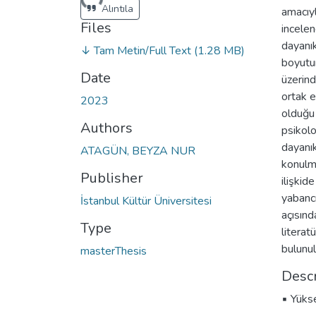
Alıntıla
amacıy
Files
incelen
dayanık
↓ Tam Metin/Full Text
(1.28 MB)
boyutun
Date
üzerind
ortak e
2023
olduğu 
Authors
psikolo
dayanık
ATAGÜN, BEYZA NUR
konulmu
Publisher
ilişkid
yabancı
İstanbul Kültür Üniversitesi
açısınd
Type
literat
bulunu
masterThesis
Descr
▪ Yükse