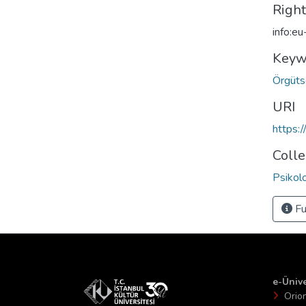
Righ
info:e
Keyw
Örgüts
URI
https:
Colle
Psikol
Fu
e-Ünive
Orio