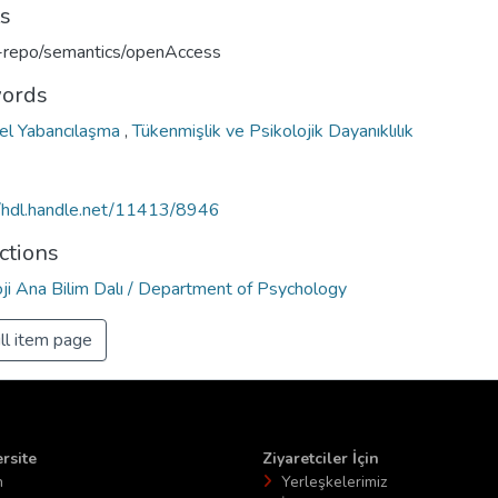
ts
u-repo/semantics/openAccess
ords
el Yabancılaşma
,
Tükenmişlik ve Psikolojik Dayanıklılık
//hdl.handle.net/11413/8946
ctions
oji Ana Bilim Dalı / Department of Psychology
ll item page
rsite
Ziyaretciler İçin
n
Yerleşkelerimiz