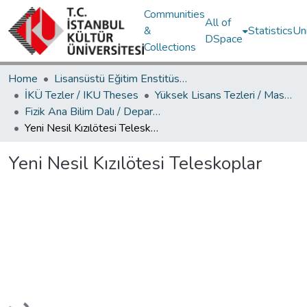
Communities
All of
&
Statistics
Un
DSpace
Collections
Home
Lisansüstü Eğitim Enstitüsü / Postgraduate Education Institute
İKÜ Tezler / IKU Theses
Yüksek Lisans Tezleri / Master's Theses
Fizik Ana Bilim Dalı / Department of Physics
Yeni Nesil Kızılötesi Teleskoplar
Yeni Nesil Kızılötesi Teleskoplar