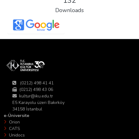
132
Downloads
(0212) 498 41 41
(0212) 498 43 06
kultur@iku.edu.tr
E5 Karayolu üzeri Bakırköy
34158 İstanbul
e-Üniversite
Orion
CATS
Unidocs