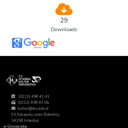
29
Downloads
(0212) 498 41 41
(0212) 498 43 06
kultur@iku.edu.tr
E5 Karayolu üzeri Bakırköy
34158 İstanbul
e-Üniversite