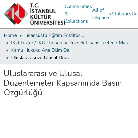
Communities
All of
&
Statistics
Un
DSpace
Collections
Home
Lisansüstü Eğitim Enstitüsü / Postgraduate Education Institute
İKÜ Tezler / IKU Theses
Yüksek Lisans Tezleri / Master's Theses
Kamu Hukuku Ana Bilim Dalı / Department of Public Law
Uluslararası ve Ulusal Düzenlemeler Kapsamında Basın Özgürlüğü
Uluslararası ve Ulusal
Düzenlemeler Kapsamında Basın
Özgürlüğü