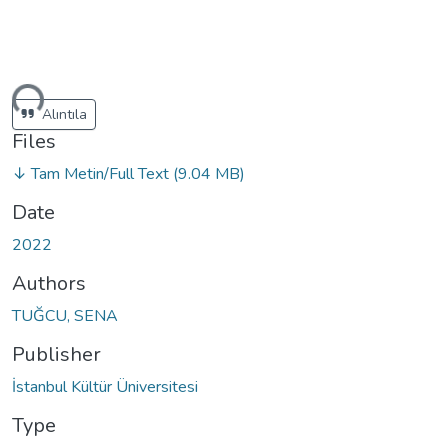
ding...
Alıntıla
Files
↓ Tam Metin/Full Text
(9.04 MB)
Date
2022
Authors
TUĞCU, SENA
Publisher
İstanbul Kültür Üniversitesi
Type