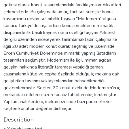
getirisi olarak konut tasarımlarındaki farklılaşmalar dikkatleri
çekmektedir. Bu çalışmada amaç, tarihsel süreçte konut
kavramında devrimsel nitelik taşıyan "Modernizm" olgusu
sonucu Türkiye'de inşa edilen konut örneklerini, mimarlık
disiplininde ilk basılı kaynak olma özelliği taşıyan Arkitekt
dergisi üzerinden inceleyerek tanımlamaktadır. Çalışma ile
ilgili 20 adet modern konut olarak seçilmiş ve ülkemizde
Erken Cumhuriyet Döneminde mimarlık yapmış üstadların
tasarımları seçilmiştir. Modernizm ile ilgili mimari açıdan
gelişimi hakkında literatür taraması yapıldığı zaman
çalışmaların kütle ve cephe özelinde olduğu, iç mekana dair
geliştirilen tasarım yaklaşımlarından bahsedilmediği
gözlemlenmiştir. Seçilen 20 konut özelinde Modernizm'in iç
mekandaki etkilerini üzere analiz tabloları oluşturulmuştur.
Yapılan analizlerde iç mekan özelinde bazı parametreler
seçilen konutlar değerlendirilmiştir.
Description
▪ Yüksek lisans tezi.