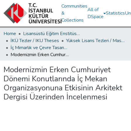
Communities
All of
&
Statistics
Un
DSpace
Collections
Home
Lisansüstü Eğitim Enstitüsü / Postgraduate Education Institute
İKÜ Tezler / IKU Theses
Yüksek Lisans Tezleri / Master's Theses
İç Mimarlık ve Çevre Tasarımı Ana Bilim Dalı / Department of Interior Architecture and Environmental Design
Modernizmin Erken Cumhuriyet Dönemi Konutlarında İç Mekan Organizasyonuna Etkisinin Arkitekt Dergisi Üzerinden İncelenmesi
Modernizmin Erken Cumhuriyet
Dönemi Konutlarında İç Mekan
Organizasyonuna Etkisinin Arkitekt
Dergisi Üzerinden İncelenmesi