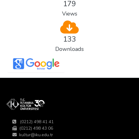
179
Views
133
Downloads
(0212) 498 41 41
(0212) 498 43 06
kultur@iku.edu.tr