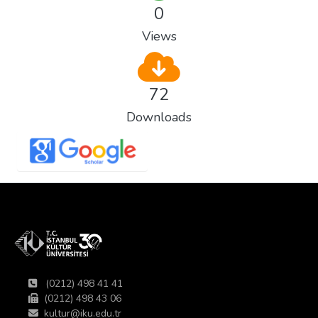
0
Views
72
Downloads
(0212) 498 41 41
(0212) 498 43 06
kultur@iku.edu.tr