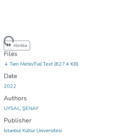
ding...
Alıntıla
Files
↓ Tam Metin/Full Text
(827.4 KB)
Date
2022
Authors
UYSAL, ŞENAY
Publisher
İstanbul Kültür Üniversitesi