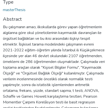
Type
masterThesis
Abstract
Bu çalışmanın amacı, ilkokullarda görev yapan öğretmenlerin
algılarına göre okul yöneticilerinin kayırmacılık davranışları ile
örgütsel bağlılıkları ve bu ikisi arasındaki ilişkiyi tespit
etmektir. İlişkisel tarama modelindeki çalışmanın evreni
2021-2022 eğitim-öğretim yılında İstanbul ili Küçükçekmece
ilçesinde yer alan 46 devlet okulundaki 2107 öğretmenden,
örneklemi de 286 öğretmenden oluşmaktadır. Çalışmada veri
toplama araçları olarak "Kişisel Bilgiler Formu", "Kayırmacılık
Ölçeği" ve "Örgütsel Bağlılık Ölçeği" kullanılmıştır. Çalışmada
verilerin incelenmesinde öncelikli olarak normallik testi
yapılmıştır, sonra da istatistik işlemlerinden aritmetik
ortalama, frekans, yüzde, standart sapma, t testi, ANOVA,
Schaffe ve Games Howell karşılaştırma testleri, Pearson
Momentler Çarpımı Korelâsyon testi ile basit regrasyon
analizi testlerinden faydalanılmıştır. Çalışmanın bulgularına