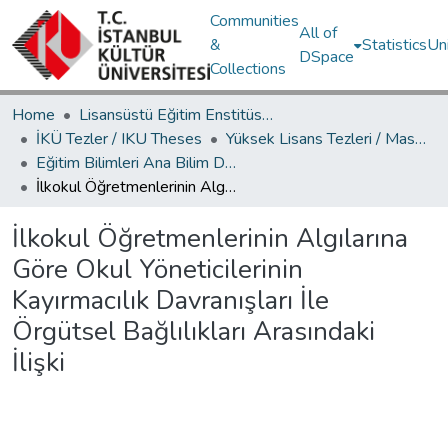
Communities
All of
&
Statistics
Un
DSpace
Collections
Home
Lisansüstü Eğitim Enstitüsü / Postgraduate Education Institute
İKÜ Tezler / IKU Theses
Yüksek Lisans Tezleri / Master's Theses
Eğitim Bilimleri Ana Bilim Dalı / Department of Educational Sciences
İlkokul Öğretmenlerinin Algılarına Göre Okul Yöneticilerinin Kayırmacılık Davranışları İle Örgütsel Bağlılıkları Arasındaki İlişki
İlkokul Öğretmenlerinin Algılarına
Göre Okul Yöneticilerinin
Kayırmacılık Davranışları İle
Örgütsel Bağlılıkları Arasındaki
İlişki