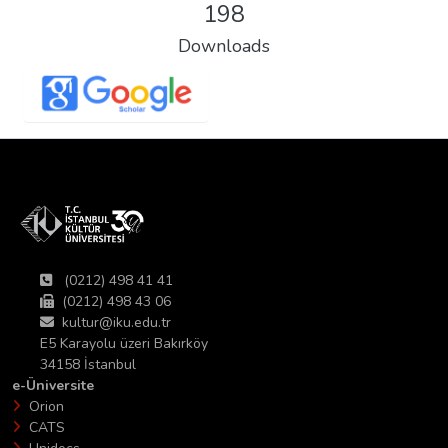
198
Downloads
(0212) 498 41 41
(0212) 498 43 06
kultur@iku.edu.tr
E5 Karayolu üzeri Bakırköy
34158 İstanbul
e-Üniversite
Orion
CATS