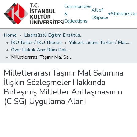
Communities
All of
&
Statistics
Un
DSpace
Collections
Home
Lisansüstü Eğitim Enstitüsü / Postgraduate Education Institute
İKÜ Tezler / IKU Theses
Yüksek Lisans Tezleri / Master's Theses
Özel Hukuk Ana Bilim Dalı / Department of Private Law
Milletlerarası Taşınır Mal Satımına İlişkin Sözleşmeler Hakkında Birleşmiş Milletler Antlaşmasının (CISG) Uygulama Alanı
Milletlerarası Taşınır Mal Satımına
İlişkin Sözleşmeler Hakkında
Birleşmiş Milletler Antlaşmasının
(CISG) Uygulama Alanı