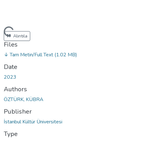
ding...
Alıntıla
Files
↓ Tam Metin/Full Text
(1.02 MB)
Date
2023
Authors
ÖZTÜRK, KÜBRA
Publisher
İstanbul Kültür Üniversitesi
Type