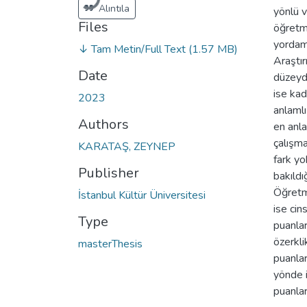
Alıntıla
yönlü v
Files
öğretme
yordama
↓ Tam Metin/Full Text
(1.57 MB)
Araştır
Date
düzeyde
ise kad
2023
anlamlı
Authors
en anla
çalışma
KARATAŞ, ZEYNEP
fark yo
Publisher
bakıldı
Öğretm
İstanbul Kültür Üniversitesi
ise cin
Type
puanlar
özerkli
masterThesis
puanlar
yönde i
puanlar