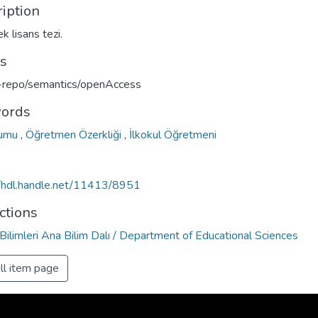
iption
k lisans tezi.
ts
u-repo/semantics/openAccess
ords
yumu
,
Öğretmen Özerkliği
,
İlkokul Öğretmeni
//hdl.handle.net/11413/8951
ctions
Bilimleri Ana Bilim Dalı / Department of Educational Sciences
ll item page