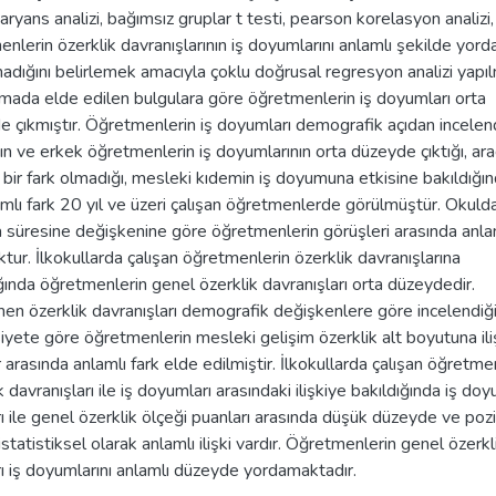
aryans analizi, bağımsız gruplar t testi, pearson korelasyon analizi,
nlerin özerklik davranışlarının iş doyumlarını anlamlı şekilde yord
dığını belirlemek amacıyla çoklu doğrusal regresyon analizi yapılm
mada elde edilen bulgulara göre öğretmenlerin iş doyumları orta
 çıkmıştır. Öğretmenlerin iş doyumları demografik açıdan incelen
ın ve erkek öğretmenlerin iş doyumlarının orta düzeyde çıktığı, ar
 bir fark olmadığı, mesleki kıdemin iş doyumuna etkisine bakıldığın
mlı fark 20 yıl ve üzeri çalışan öğretmenlerde görülmüştür. Okuld
 süresine değişkenine göre öğretmenlerin görüşleri arasında anlam
ktur. İlkokullarda çalışan öğretmenlerin özerklik davranışlarına
ğında öğretmenlerin genel özerklik davranışları orta düzeydedir.
en özerklik davranışları demografik değişkenlere göre incelendiğ
siyete göre öğretmenlerin mesleki gelişim özerklik alt boyutuna ili
 arasında anlamlı fark elde edilmiştir. İlkokullarda çalışan öğretme
k davranışları ile iş doyumları arasındaki ilişkiye bakıldığında iş do
ı ile genel özerklik ölçeği puanları arasında düşük düzeyde ve pozi
statistiksel olarak anlamlı ilişki vardır. Öğretmenlerin genel özerkl
ı iş doyumlarını anlamlı düzeyde yordamaktadır.