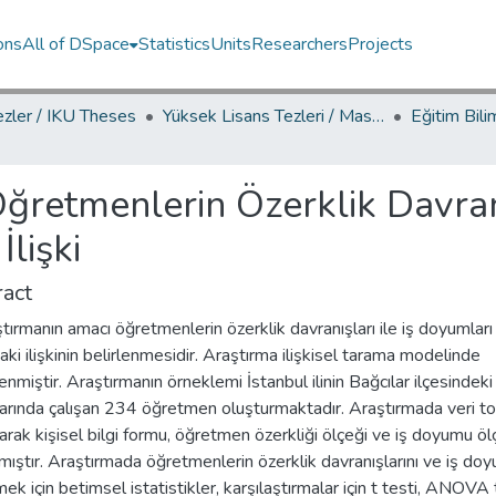
ons
All of DSpace
Statistics
Units
Researchers
Projects
ezler / IKU Theses
Yüksek Lisans Tezleri / Master's Theses
ğretmenlerin Özerklik Davranı
lişki
act
tırmanın amacı öğretmenlerin özerklik davranışları ile iş doyumları
aki ilişkinin belirlenmesidir. Araştırma ilişkisel tarama modelinde
nmiştir. Araştırmanın örneklemi İstanbul ilinin Bağcılar ilçesindek
larında çalışan 234 öğretmen oluşturmaktadır. Araştırmada veri t
larak kişisel bilgi formu, öğretmen özerkliği ölçeği ve iş doyumu öl
lmıştır. Araştırmada öğretmenlerin özerklik davranışlarını ve iş doy
mek için betimsel istatistikler, karşılaştırmalar için t testi, ANOVA