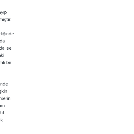
ayıp
ıştır.
diğinde
ada
da ise
aki
lı bir
inde
şkin
nlerin
yum
tif
ik