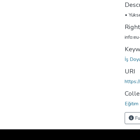
Descr
▪ Yükse
Righ
info:e
Keyw
İş Do
URI
https:
Colle
Eğitim 
Fu