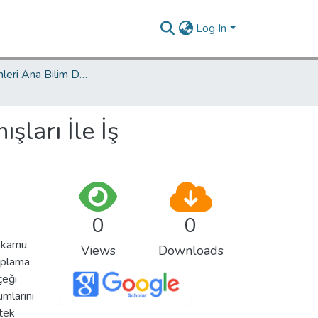
Log In
Eğitim Bilimleri Ana Bilim Dalı / Department of Educational Sciences
şları İle İş
0
0
i kamu
Views
Downloads
oplama
çeği
umlarını
 tek