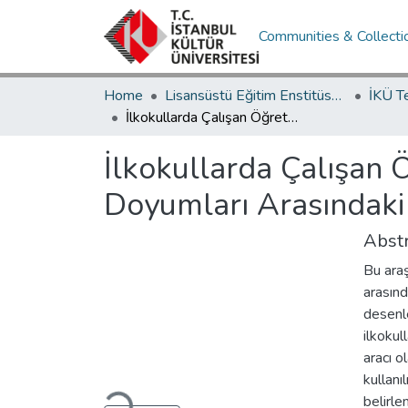
Communities & Collecti
Home
Lisansüstü Eğitim Enstitüsü / Postgraduate Education Institute
İKÜ T
İlkokullarda Çalışan Öğretmenlerin Özerklik Davranışları İle İş Doyumları Arasındaki İlişki
İlkokullarda Çalışan Ö
Doyumları Arasındaki İ
Abstr
Bu araş
arasınd
desenle
ilkokul
aracı o
kullanı
Loading...
belirle