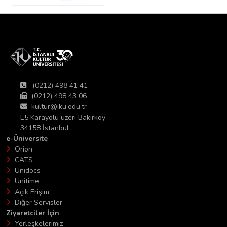
(0212) 498 41 41
(0212) 498 43 06
kultur@iku.edu.tr
E5 Karayolu üzeri Bakırköy
34158 İstanbul
e-Üniversite
Orion
CATS
Unidocs
Unitime
Açık Erişim
Diğer Servisler
Ziyaretciler İçin
Yerleşkelerimiz