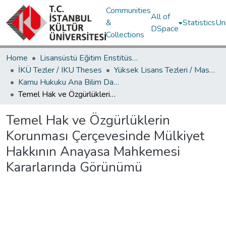
Communities
All of
&
Statistics
Un
DSpace
Collections
Home
Lisansüstü Eğitim Enstitüsü / Postgraduate Education Institute
İKÜ Tezler / IKU Theses
Yüksek Lisans Tezleri / Master's Theses
Kamu Hukuku Ana Bilim Dalı / Department of Public Law
Temel Hak ve Özgürlüklerin Korunması Çerçevesinde Mülkiyet Hakkının Anayasa Mahkemesi Kararlarında Görünümü
Temel Hak ve Özgürlüklerin
Korunması Çerçevesinde Mülkiyet
Hakkının Anayasa Mahkemesi
Kararlarında Görünümü