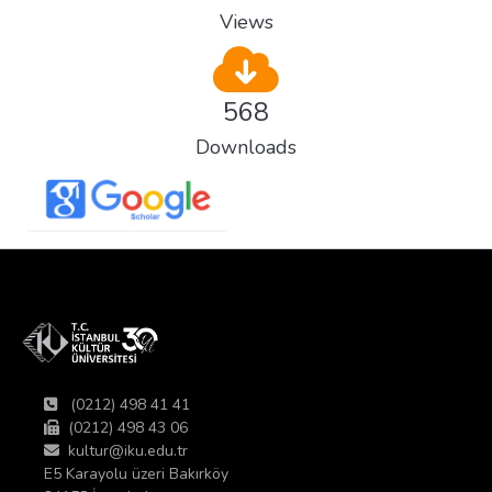
Views
568
Downloads
(0212) 498 41 41
(0212) 498 43 06
kultur@iku.edu.tr
E5 Karayolu üzeri Bakırköy