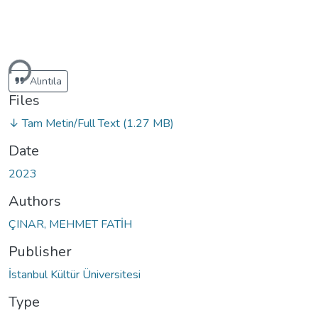
ading...
Alıntıla
Files
↓ Tam Metin/Full Text
(1.27 MB)
Date
2023
Authors
ÇINAR, MEHMET FATİH
Publisher
İstanbul Kültür Üniversitesi
Type