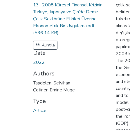
13- 2008 Küresel Finansal Krizinin
çelik s
Türkiye, Japonya ve Çin’de Demir
belirle
Çelik Sektörüne Etkileri Üzerine
tüketiml
Ekonometrik Bir Uygulama.pdf
alınara
(536.14 KB)
değişke
otoregr
Alıntıla
yapılmı
Date
2008 kr
The 200
2022
the Gr
Authors
economi
and ste
Taşdelen, Selvihan
country
Çetiner, Emine Müge
and to
Type
model 
post-cr
Article
the ir
(GDP) d