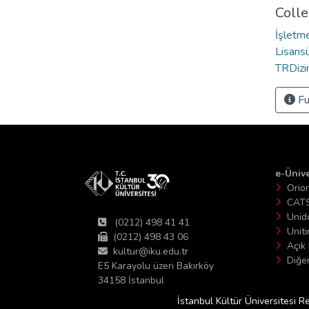
Colle
İşletm
Lisansü
TRDizin
Fu
e-Ünive
Orio
CAT
Unid
(0212) 498 41 41
Unit
(0212) 498 43 06
Açık 
kultur@iku.edu.tr
Diğer
E5 Karayolu üzeri Bakırköy
34158 İstanbul
İstanbul Kültür Üniversitesi R