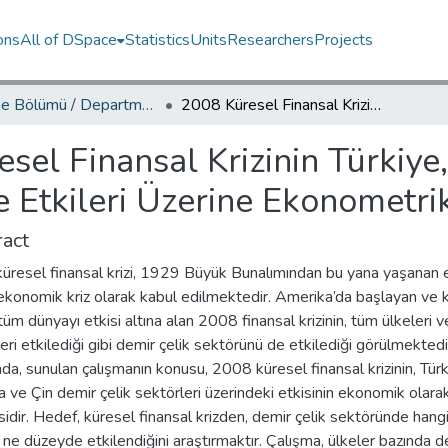
ons
All of DSpace
Statistics
Units
Researchers
Projects
İşletme Bölümü / Department of Business Administration
2008 Küresel Finansal Krizinin Türkiye, Japonya ve Çin’de Demir Çelik Sektörüne Etkileri Üzerine Ekonometrik Bir Uygulama
sel Finansal Krizinin Türkiye
e Etkileri Üzerine Ekonometr
act
üresel finansal krizi, 1929 Büyük Bunalımından bu yana yaşanan 
ekonomik kriz olarak kabul edilmektedir. Amerika’da başlayan ve 
tüm dünyayı etkisi altına alan 2008 finansal krizinin, tüm ülkeleri v
eri etkilediği gibi demir çelik sektörünü de etkilediği görülmektedi
a, sunulan çalışmanın konusu, 2008 küresel finansal krizinin, Türk
 ve Çin demir çelik sektörleri üzerindeki etkisinin ekonomik olara
idir. Hedef, küresel finansal krizden, demir çelik sektöründe hang
 ne düzeyde etkilendiğini araştırmaktır. Çalışma, ülkeler bazında d