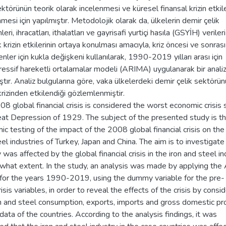
ektörünün teorik olarak incelenmesi ve küresel finansal krizin etkile
nmesi için yapılmıştır. Metodolojik olarak da, ülkelerin demir çelik
eri, ihracatları, ithalatları ve gayrisafi yurtiçi hasıla (GSYİH) veriler
k krizin etkilerinin ortaya konulması amacıyla, kriz öncesi ve sonrası
nler için kukla değişkeni kullanılarak, 1990-2019 yılları arası için
essif hareketli ortalamalar modeli (ARIMA) uygulanarak bir anali
ştır. Analiz bulgularına göre, vaka ülkelerdeki demir çelik sektörü
izinden etkilendiği gözlemlenmiştir.
8 global financial crisis is considered the worst economic crisis 
eat Depression of 1929. The subject of the presented study is t
c testing of the impact of the 2008 global financial crisis on the 
el industries of Turkey, Japan and China. The aim is to investigate
 was affected by the global financial crisis in the iron and steel i
 what extent. In the study, an analysis was made by applying th
for the years 1990-2019, using the dummy variable for the pre-
isis variables, in order to reveal the effects of the crisis by consi
on and steel consumption, exports, imports and gross domestic pr
ata of the countries. According to the analysis findings, it was