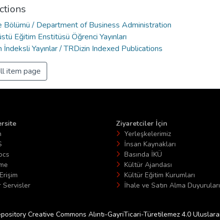
ctions
e Bölümü / Department of Business Administration
stü Eğitim Enstitüsü Öğrenci Yayınları
 İndeksli Yayınlar / TRDizin Indexed Publications
ll item page
rsite
Ziyaretciler İçin
n
Yerleşkelerimiz
S
İnsan Kaynakları
ocs
Basında İKÜ
ime
Kültür Ajandası
Erişim
Kültür Eğitim Kurumları
 Servisler
İhale ve Satın Alma Duyuruları
epository Creative Commons Alıntı-GayriTicari-Türetilemez 4.0 Uluslararas