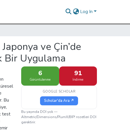
Log In
, Japonya ve Çin’de
ik Bir Uygulama
6
91
en
Görüntülenme
İndirme
küresel
GOOGLE SCHOLAR
e
r. Bu
Scholar'da Ara ↗
iye,
Bu yayında DOI yok —
k test
Altmetric/Dimensions/PlumX/BIP! rozetleri DOI
i
gerektirir.
emir