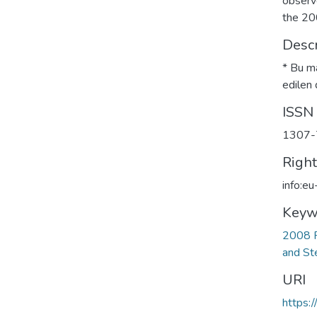
observe
the 200
Descr
* Bu ma
edilen 
ISSN
1307-
Righ
info:e
Keyw
2008 F
and St
URI
https: