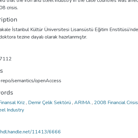
d that the iron and steel industry in the case countries was affe
8 crisis.
iption
kale İstanbul Kültür Üniversitesi Lisansüstü Eğitim Enstitüsü’nd
doktora tezine dayalı olarak hazırlanmıştır.
7112
ts
u-repo/semantics/openAccess
ords
inansal Kriz
,
Demir Çelik Sektörü
,
ARIMA
,
2008 Financial Crisi
eel Industry
//hdl.handle.net/11413/6666