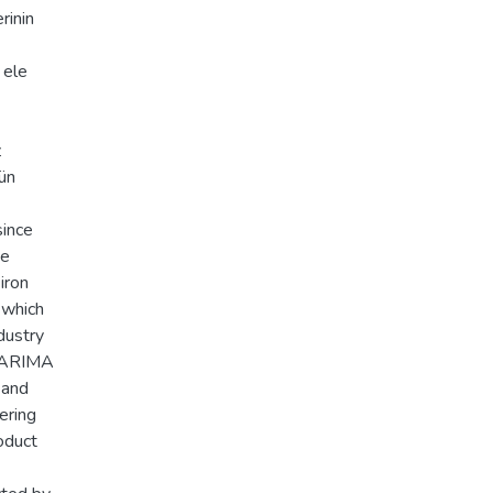
rinin
i ele
z
nün
since
he
iron
 which
ndustry
e ARIMA
 and
dering
oduct