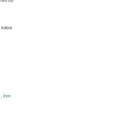
cted by
e kabul
s
,
Iron