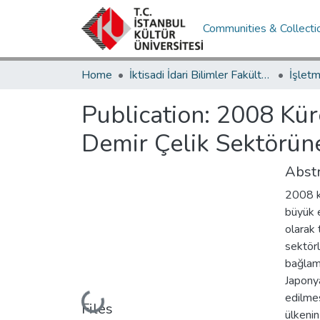
Communities & Collecti
Home
İktisadi İdari Bilimler Fakültesi / Faculty of Economics and Administrative Sciences
Publication:
2008 Küre
Demir Çelik Sektörün
Abstr
2008 k
büyük 
olarak 
sektörl
bağlamd
Japonya
edilmes
Loading...
Files
ülkenin