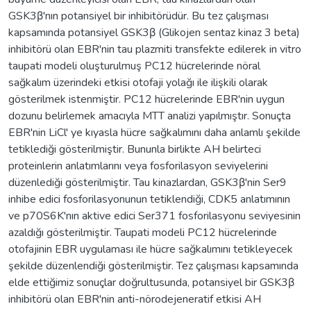
GSK3β'nın potansiyel bir inhibitörüdür. Bu tez çalışması
kapsamında potansiyel GSK3β (Glikojen sentaz kinaz 3 beta)
inhibitörü olan EBR'nin tau plazmiti transfekte edilerek in vitro
taupati modeli oluşturulmuş PC12 hücrelerinde nöral
sağkalım üzerindeki etkisi otofaji yolağı ile ilişkili olarak
gösterilmek istenmiştir. PC12 hücrelerinde EBR'nin uygun
dozunu belirlemek amacıyla MTT analizi yapılmıştır. Sonuçta
EBR'nin LiCl' ye kıyasla hücre sağkalımını daha anlamlı şekilde
tetiklediği gösterilmiştir. Bununla birlikte AH belirteci
proteinlerin anlatımlarını veya fosforilasyon seviyelerini
düzenlediği gösterilmiştir. Tau kinazlardan, GSK3β'nin Ser9
inhibe edici fosforilasyonunun tetiklendiği, CDK5 anlatımının
ve p70S6K'nın aktive edici Ser371 fosforilasyonu seviyesinin
azaldığı gösterilmiştir. Taupati modeli PC12 hücrelerinde
otofajinin EBR uygulaması ile hücre sağkalımını tetikleyecek
şekilde düzenlendiği gösterilmiştir. Tez çalışması kapsamında
elde ettiğimiz sonuçlar doğrultusunda, potansiyel bir GSK3β
inhibitörü olan EBR'nin anti-nörodejeneratif etkisi AH