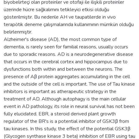
biyobelirteçi olan proteinler ve otofaji ile ilişkili proteinler
üzerinde hücre sağkalımını tetikleyici etkisi olduğu
gösterilmiştir. Bu nedenle AH ve taupatilerde in vivo
terapötik deneme çalışmalarında kullanımının mümkün olduğu
belirlenmiştir.
Alzheimer's disease (AD), the most common type of
dementia, is rarely seen for familial reasons, usually occurs
due to sporadic reasons. AD is a neurodegenerative disease
that occurs in the cerebral cortex and hippocampus due to
dysfunctions both within and between the neurons. The
presence of Aβ protein aggregates accumulating in the cell
and the outside of the cell is important. The use of Tau kinase
inhibitors is important as atherapeutic strategy in the
treatment of AD. Although autophagy is the main cellular
event in AD pathology, its role in neural survival has not been
fully elucidated. EBR, a steroid derived plant growth
regulator of the BR's is a potential inhibitor of GSK3β from
tau kinases. In this study, the effect of the potential GSK3β
(Glycogen synthase kinase 3 beta) inhibition of EBR using tau