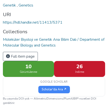
Genetik
,
Genetics
URI
https://hdl.handle.net/11413/5371
Collections
Moleküler Biyoloji ve Genetik Ana Bilim Dalı / Department of
Molecular Biology and Genetics
Full item page
10
26
Görüntülenme
İndirme
GOOGLE SCHOLAR
Scholar'da Ara ↗
Bu yayında DOI yok — Altmetric/Dimensions/PlumX/BIP! rozetleri DOI
gerektirir.