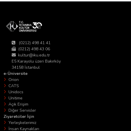
(0212) 498 41 41
(0212) 498 43 06
kultur@iku.edu.tr
E5 Karayolu üzeri Bakırköy
34158 İstanbul
e-Üniversite
Orion
CATS
Unidocs
Unitime
Açık Erişim
Diğer Servisler
Ziyaretciler İçin
Yerleşkelerimiz
İnsan Kaynakları