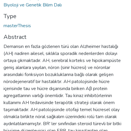
Biyoloji ve Genetik Bilim Dalı
Type
masterThesis
Abstract
Demansın en fazla gözlenen türü olan Alzheimer hastalığı
(AH) nadiren ailesel, sıklıkla sporadik nedenlerden dolayı
ortaya çıkmaktadır. AH, serebral korteks ve hipokampüste
geniş alanlara yayılan, nöron (sinir hücresi) ve nöronlar
arasındaki fonksiyon bozukluklarına bağlı olarak gelişen
nörodejeneratif bir hastalıktır. AH patolojisinde hücre
içerisinde tau ve hücre dışarısında biriken Aβ protein
agregatlarının varlığı önemlidir. Tau kinaz inhibitörlerinin
kullanımı AH tedavisinde terapötik strateji olarak önem
taşımaktadır. AH patolojisinde otofaji temel hücresel olay
olmakla birlikte nöral sağkalım üzerindeki rolü tam olarak
aydınlatılamamıştır. BR' ler sınıfından steroid türevli bir bitki
büyüme düzenleyicisi olan EBR, tau kinazlardan olan