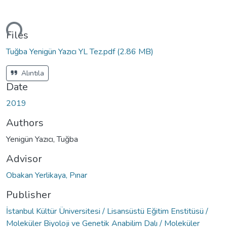
ading...
Files
Tuğba Yenigün Yazıcı YL Tez.pdf
(2.86 MB)
Alıntıla
Date
2019
Authors
Yenigün Yazıcı, Tuğba
Advisor
Obakan Yerlikaya, Pınar
Publisher
İstanbul Kültür Üniversitesi / Lisansüstü Eğitim Enstitüsü /
Moleküler Biyoloji ve Genetik Anabilim Dalı / Moleküler