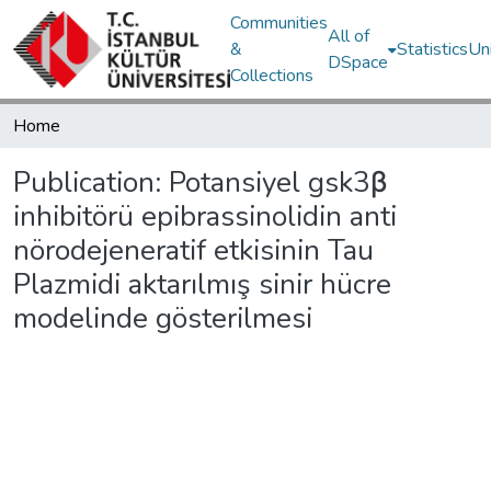
Communities
All of
&
Statistics
Un
DSpace
Collections
Home
Publication:
Potansiyel gsk3β
inhibitörü epibrassinolidin anti
nörodejeneratif etkisinin Tau
Plazmidi aktarılmış sinir hücre
modelinde gösterilmesi