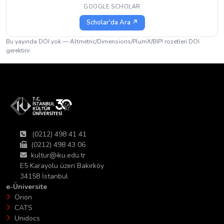
GOOGLE SCHOLAR
Scholar'da Ara ↗
Bu yayında DOI yok — Altmetric/Dimensions/PlumX/BIP! rozetleri DOI
gerektirir.
(0212) 498 41 41
(0212) 498 43 06
kultur@iku.edu.tr
E5 Karayolu üzeri Bakırköy
34158 İstanbul
e-Üniversite
Orion
CATS
Unidocs