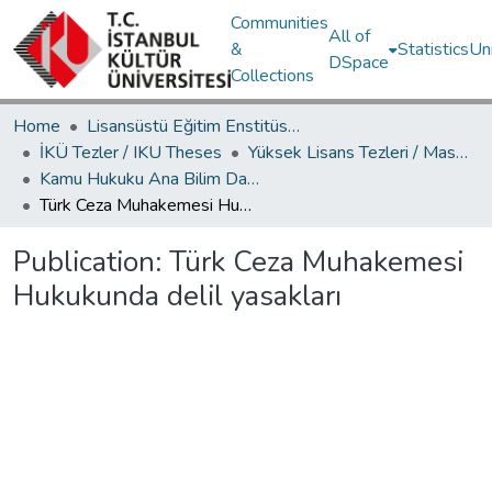
Communities
All of
&
Statistics
Un
DSpace
Collections
Home
Lisansüstü Eğitim Enstitüsü / Postgraduate Education Institute
İKÜ Tezler / IKU Theses
Yüksek Lisans Tezleri / Master's Theses
Kamu Hukuku Ana Bilim Dalı / Department of Public Law
Türk Ceza Muhakemesi Hukukunda delil yasakları
Publication:
Türk Ceza Muhakemesi
Hukukunda delil yasakları