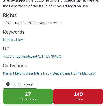
directly affects the outcome of the proceedings, as well as
the importance of the issue of universal legal values.
Rights
info:eu-repo/semantics/openAccess
Keywords
Hukuk
,
Law
URI
https://hdl.handle.net/11413/6480
Collections
Kamu Hukuku Ana Bilim Dalı / Department of Public Law
Full item page
27
149
Görüntülenme
İndirme