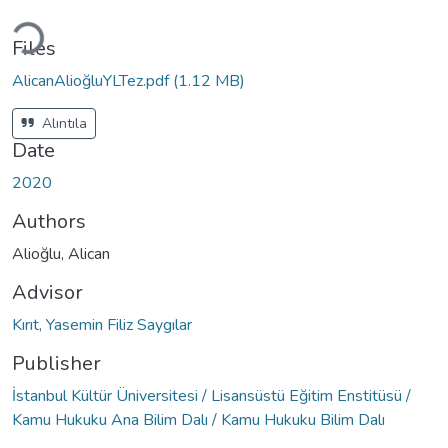
Loading...
Files
AlicanAlioğluYLTez.pdf
(1.12 MB)
Alıntıla
Date
2020
Authors
Alioğlu, Alican
Advisor
Kırıt, Yasemin Filiz Saygılar
Publisher
İstanbul Kültür Üniversitesi / Lisansüstü Eğitim Enstitüsü /
Kamu Hukuku Ana Bilim Dalı / Kamu Hukuku Bilim Dalı