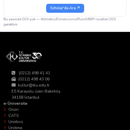
Scholar'da Ara ↗
Bu yayında DOI yok — Altmetric/Dimensions/PlumX/BIP! rozetleri DOI
gerektirir.
(0212) 498 41 41
(0212) 498 43 06
kultur@iku.edu.tr
E5 Karayolu üzeri Bakırköy
34158 İstanbul
e-Üniversite
Orion
CATS
Unidocs
Unitime