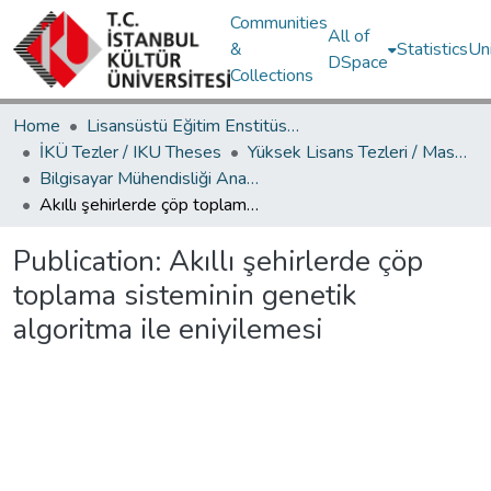
Communities
All of
&
Statistics
Un
DSpace
Collections
Home
Lisansüstü Eğitim Enstitüsü / Postgraduate Education Institute
İKÜ Tezler / IKU Theses
Yüksek Lisans Tezleri / Master's Theses
Bilgisayar Mühendisliği Ana Bilim Dalı / Department of Computer Engineering
Akıllı şehirlerde çöp toplama sisteminin genetik algoritma ile eniyilemesi
Publication:
Akıllı şehirlerde çöp
toplama sisteminin genetik
algoritma ile eniyilemesi