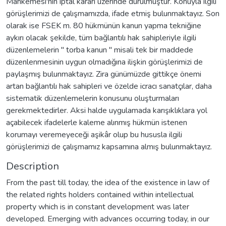
Mahkemesi'nin iptal kararı üzerinde durulmuştur. Konuyla ilgili
görüşlerimizi de çalışmamızda, ifade etmiş bulunmaktayız. Son
olarak ise FSEK m. 80 hükmünün kanun yapma tekniğine
aykırı olacak şekilde, tüm bağlantılı hak sahipleriyle ilgili
düzenlemelerin " torba kanun " misali tek bir maddede
düzenlenmesinin uygun olmadığına ilişkin görüşlerimizi de
paylaşmış bulunmaktayız. Zira günümüzde gittikçe önemi
artan bağlantılı hak sahipleri ve özelde icracı sanatçılar, daha
sistematik düzenlemelerin konusunu oluşturmaları
gerekmektedirler. Aksi halde uygulamada karışıklıklara yol
açabilecek ifadelerle kaleme alınmış hükmün istenen
korumayı veremeyeceği aşikâr olup bu hususla ilgili
görüşlerimizi de çalışmamız kapsamına almış bulunmaktayız.
Description
From the past till today, the idea of the existence in law of
the related rights holders contained within intellectual
property which is in constant development was later
developed. Emerging with advances occurring today, in our