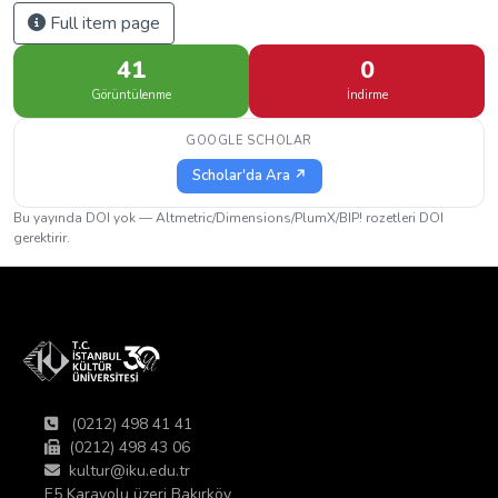
Full item page
41
0
Görüntülenme
İndirme
GOOGLE SCHOLAR
Scholar'da Ara ↗
Bu yayında DOI yok — Altmetric/Dimensions/PlumX/BIP! rozetleri DOI
gerektirir.
(0212) 498 41 41
(0212) 498 43 06
kultur@iku.edu.tr
E5 Karayolu üzeri Bakırköy