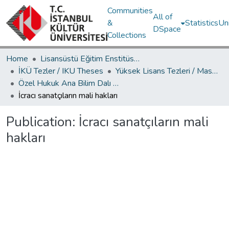
Communities
All of
&
Statistics
Un
DSpace
Collections
Home
Lisansüstü Eğitim Enstitüsü / Postgraduate Education Institute
İKÜ Tezler / IKU Theses
Yüksek Lisans Tezleri / Master's Theses
Özel Hukuk Ana Bilim Dalı / Department of Private Law
İcracı sanatçıların mali hakları
Publication:
İcracı sanatçıların mali
hakları