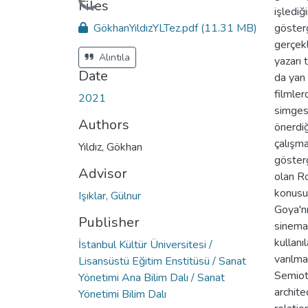
Files
işlediğ
GökhanYıldızYLTez.pdf
(11.31 MB)
gösterg
gerçekl
Alıntıla
yazarı 
Date
da yan 
filmler
2021
simges
Authors
önerdi
çalışma
Yıldız, Gökhan
gösterg
Advisor
olan Ro
konusun
Işıklar, Gülnur
Goya'n
Publisher
sinema 
kullanı
İstanbul Kültür Üniversitesi /
varılma
Lisansüstü Eğitim Enstitüsü / Sanat
Semioti
Yönetimi Ana Bilim Dalı / Sanat
archite
Yönetimi Bilim Dalı