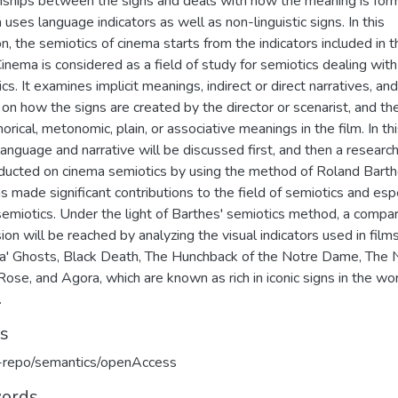
onships between the signs and deals with how the meaning is for
uses language indicators as well as non-linguistic signs. In this
on, the semiotics of cinema starts from the indicators included in t
Cinema is considered as a field of study for semiotics dealing with
cs. It examines implicit meanings, indirect or direct narratives, and
on how the signs are created by the director or scenarist, and th
rical, metonomic, plain, or associative meanings in the film. In th
language and narrative will be discussed first, and then a research
ducted on cinema semiotics by using the method of Roland Barth
 made significant contributions to the field of semiotics and esp
semiotics. Under the light of Barthes' semiotics method, a compa
ion will be reached by analyzing the visual indicators used in film
a' Ghosts, Black Death, The Hunchback of the Notre Dame, The
Rose, and Agora, which are known as rich in iconic signs in the wor
.
ts
u-repo/semantics/openAccess
ords