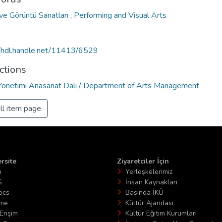
ve Görüntü Sanatları
,
Performing and Visual Arts
//hdl.handle.net/11413/6529
ctions
Yönetimi Anasanat Dalı / Department of Arts Management
ll item page
rsite
Ziyaretciler İçin
n
Yerleşkelerimiz
S
İnsan Kaynakları
ocs
Basında İKÜ
ime
Kültür Ajandası
Erişim
Kültür Eğitim Kurumları