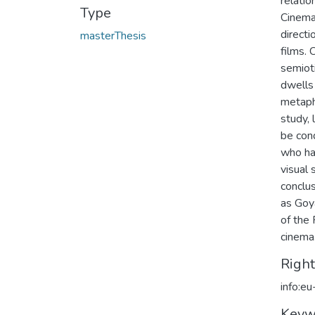
relati
Type
Cinema 
directi
masterThesis
films. 
semioti
dwells 
metapho
study, 
be con
who has
visual 
conclus
as Goy
of the 
cinema
Righ
info:e
Keyw