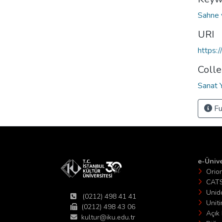
Sahne 
URI
https:
Colle
Sanat 
Fu
e-Ünive
Orio
CAT
Unid
(0212) 498 41 41
Unit
(0212) 498 43 06
Açık 
kultur@iku.edu.tr