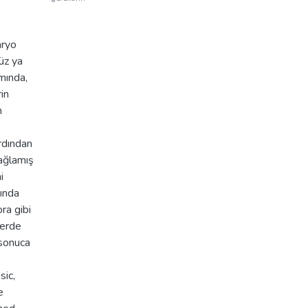
aryo
üz ya
mında,
in
n
ardından
sağlamış
i
tında
ra gibi
lerde
 sonuca
sic,
e