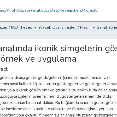
ons
All of DSpace
Statistics
Units
Researchers
Projects
ezler / IKU Theses
Yüksek Lisans Tezleri / Master's Theses
natında ikonik simgelerin gö
örnek ve uygulama
act
ebilim, dildışı gösterge dizgelerini (sinema, müzik, mimari vb.)
enin nasıl kullanıldığı, kullanılan göstergeler ve göstergeler arası
erden yola çıkarak çözümlemeye çalışır ve bu doğrultuda da anlamın
ulduğuyla ilgilenir. Sinema, hem dil göstergelerini hem de dildışı
eleri kullanan bir sanat dalıdır. Bu bağlamda sinema göstergebilim
i bir inceleme alanı olarak ele almakta ve filmlerin içinde yer alan
elerden yola çıkarak, filmlerin alt anlamını oluşturan göstergelerin