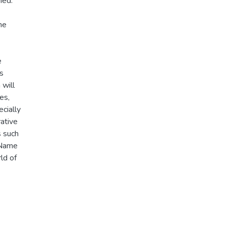
med.
he
e
is
 will
es,
ecially
rative
s such
 Name
ld of