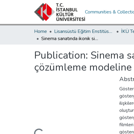
Communities & Collecti
Home
Lisansüstü Eğitim Enstitüsü / Postgraduate Education Institute
İKÜ T
Sinema sanatında ikonik simgelerin göstergebilimsel çözümleme modeline örnek ve uygulama
Publication:
Sinema sa
çözümleme modeline 
Abstr
Gösterg
gösterg
ilişkil
oluştur
gösterg
filmler
Loading...
gösterg