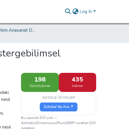
Log In
Sanat Yönetimi Anasanat Dalı / Department of Arts Management
stergebilimsel
198
435
Görüntülenme
İndirme
ndaki
GOOGLE SCHOLAR
 nasıl
Scholar'da Ara ↗
i,
Bu yayında DOI yok —
Altmetric/Dimensions/PlumX/BIP! rozetleri DOI
 nasıl
gerektirir.