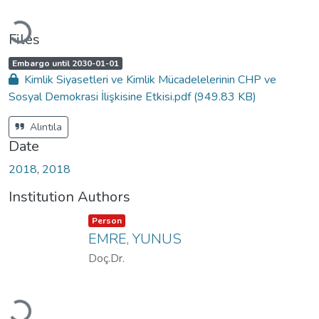
Loading...
Files
A
,
Embargo until 2030-01-01
c
Kimlik Siyasetleri ve Kimlik Mücadelelerinin CHP ve
c
e
Sosyal Demokrasi İlişkisine Etkisi.pdf
(949.83 KB)
s
s
s
t
Alıntıla
a
t
Date
u
s
:
2018
,
2018
Institution Authors
Item type:
,
Person
EMRE, YUNUS
Doç.Dr.
Loading...