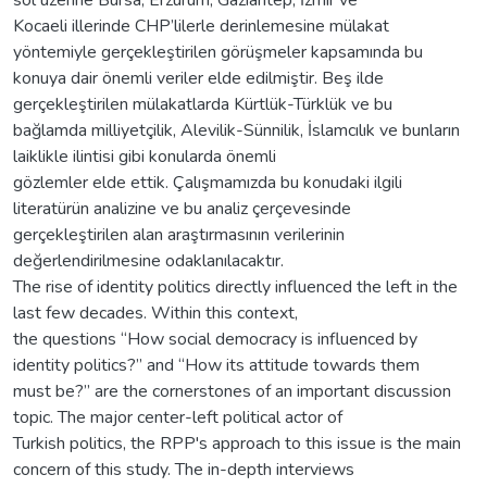
sol üzerine Bursa, Erzurum, Gaziantep, İzmir ve
Kocaeli illerinde CHP’lilerle derinlemesine mülakat
yöntemiyle gerçekleştirilen görüşmeler kapsamında bu
konuya dair önemli veriler elde edilmiştir. Beş ilde
gerçekleştirilen mülakatlarda Kürtlük-Türklük ve bu
bağlamda milliyetçilik, Alevilik-Sünnilik, İslamcılık ve bunların
laiklikle ilintisi gibi konularda önemli
gözlemler elde ettik. Çalışmamızda bu konudaki ilgili
literatürün analizine ve bu analiz çerçevesinde
gerçekleştirilen alan araştırmasının verilerinin
değerlendirilmesine odaklanılacaktır.
The rise of identity politics directly influenced the left in the
last few decades. Within this context,
the questions “How social democracy is influenced by
identity politics?” and “How its attitude towards them
must be?” are the cornerstones of an important discussion
topic. The major center-left political actor of
Turkish politics, the RPP's approach to this issue is the main
concern of this study. The in-depth interviews