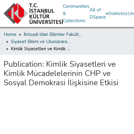
Communities
All of
&
Statistics
Un
DSpace
Collections
Home
İktisadi İdari Bilimler Fakültesi / Faculty of Economics and Administrative Sciences
Siyaset Bilimi ve Uluslararası İlişkiler Bölümü / Department of Political Science and International Relations
Kimlik Siyasetleri ve Kimlik Mücadelelerinin CHP ve Sosyal Demokrasi İlişkisine Etkisi
Publication:
Kimlik Siyasetleri ve
Kimlik Mücadelelerinin CHP ve
Sosyal Demokrasi İlişkisine Etkisi