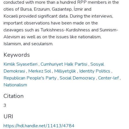
conducted with more than a hundred RPP members in the
cities of Bursa, Erzurum, Gaziantep, İzmir and
Kocaeli provided significant data. During the interviews,
important observations have been made on the
cleavages such as Turkishness-Kurdishness and Sunnism-
Alevism as well as on the issues like nationalism,
Islamism, and secularism.
Keywords
Kimlik Siyasetleri
,
Cumhuriyet Halk Partisi
,
Sosyal
Demokrasi
,
Merkez Sol
,
Milliyetçilik
,
Identity Politics
,
Republican People's Party
,
Social Democracy
,
Center-lef
,
Nationalism
Citation
3
URI
https://hdl.handle.net/11413/4784