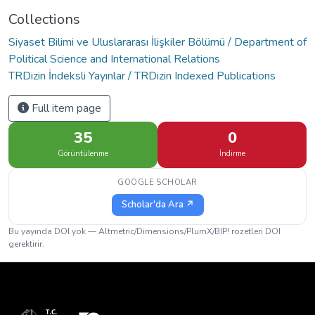
Collections
Siyaset Bilimi ve Uluslararası İlişkiler Bölümü / Department of
Political Science and International Relations
TRDizin İndeksli Yayınlar / TRDizin Indexed Publications
Full item page
35
0
Görüntülenme
İndirme
GOOGLE SCHOLAR
Scholar'da Ara ↗
Bu yayında DOI yok — Altmetric/Dimensions/PlumX/BIP! rozetleri DOI
gerektirir.