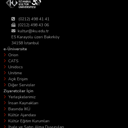
(0212) 498 41 41
(0212) 498 43 06
kultur@iku.edu.tr
E5 Karayolu üzeri Bakırköy
34158 İstanbul
e-Üniversite
Orion
CATS
Unidocs
Unitime
Açık Erişim
Diğer Servisler
Ziyaretciler İçin
Yerleşkelerimiz
İnsan Kaynakları
Basında İKÜ
Kültür Ajandası
Kültür Eğitim Kurumları
İhale ve Satın Alma Duyuruları