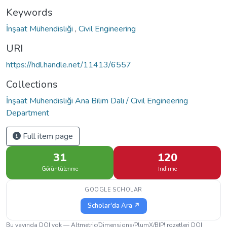
Keywords
İnşaat Mühendisliği
,
Civil Engineering
URI
https://hdl.handle.net/11413/6557
Collections
İnşaat Mühendisliği Ana Bilim Dalı / Civil Engineering
Department
Full item page
31
120
Görüntülenme
İndirme
GOOGLE SCHOLAR
Scholar'da Ara ↗
Bu yayında DOI yok — Altmetric/Dimensions/PlumX/BIP! rozetleri DOI