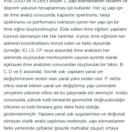
456:2000 ve IS1893 bölüm 1, yapı elemanlarının tasarımı ve
deprem yükünün hesaplanması için kullanılır. Her üç yapı için
de itme analizi sonucunda, kapasite spektrumu, talep
spektrumu ve performans noktasını içeren her yapı için bir
itme eğrisi oluşturulmuştur. Elde edilen itme eğrileri, yapıların
küresel davranışını tek tek tanımlar. Ayrıca, itme eğrisinin her
adımının koordinatlarını temsil eden ve farklı durumda
(örneğin, IO, LS, CP veya arasında) itme analizinin her
adımında oluşturulan menteşelerin sayısını ayrıntılı olarak
açıklayan itme analizinin sonucundan oluşturulan bir tablo. B,
C, D ve E arasında). Sismik yük, yapıların yanal yer
değiştirmesine neden olan yanal yüke neden olur. P-delta
etkisi olarak bilinen yanal yer değiştirmiş yapı üzerindeki
yerçekimi yükünün etkisi de bu çalışmada ele alınmıştır. Analiz
sonucunda, yüksek katlı binalarda geometrik doğrusalsızlığın
etkisinin az katlı binalara göre daha fazla olduğu
gözlemlenmiştir. Yapılara yanal yük uygulanması ve doğrusal
olmayan statik analiz yapılması nedeniyle, yapı elemanlarının
farklı yerlerinde çatlaklar (plastik mafsallar oluşur) ortaya