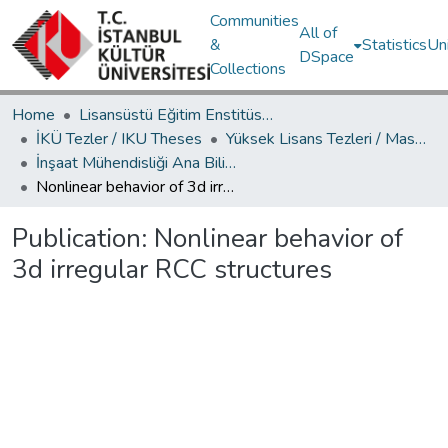
Communities
All of
&
Statistics
Un
DSpace
Collections
Home
Lisansüstü Eğitim Enstitüsü / Postgraduate Education Institute
İKÜ Tezler / IKU Theses
Yüksek Lisans Tezleri / Master's Theses
İnşaat Mühendisliği Ana Bilim Dalı / Civil Engineering Department
Nonlinear behavior of 3d irregular RCC structures
Publication:
Nonlinear behavior of
3d irregular RCC structures