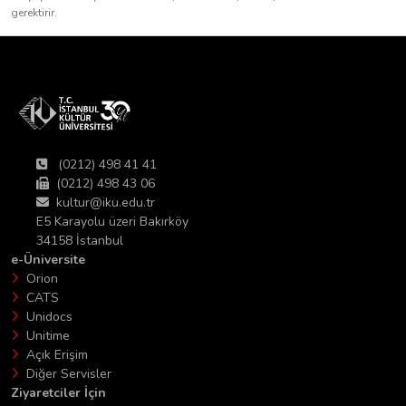
gerektirir.
(0212) 498 41 41
(0212) 498 43 06
kultur@iku.edu.tr
E5 Karayolu üzeri Bakırköy
34158 İstanbul
e-Üniversite
Orion
CATS
Unidocs
Unitime
Açık Erişim
Diğer Servisler
Ziyaretciler İçin