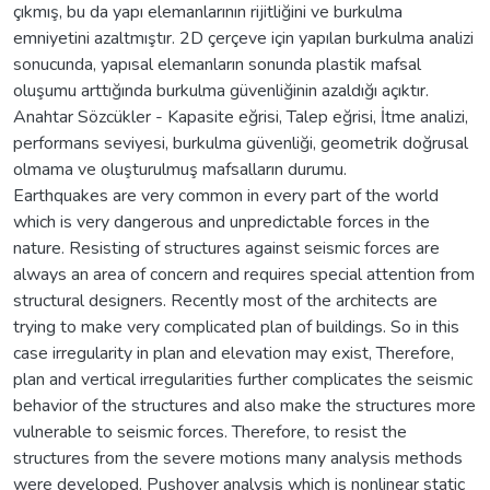
çıkmış, bu da yapı elemanlarının rijitliğini ve burkulma
emniyetini azaltmıştır. 2D çerçeve için yapılan burkulma analizi
sonucunda, yapısal elemanların sonunda plastik mafsal
oluşumu arttığında burkulma güvenliğinin azaldığı açıktır.
Anahtar Sözcükler - Kapasite eğrisi, Talep eğrisi, İtme analizi,
performans seviyesi, burkulma güvenliği, geometrik doğrusal
olmama ve oluşturulmuş mafsalların durumu.
Earthquakes are very common in every part of the world
which is very dangerous and unpredictable forces in the
nature. Resisting of structures against seismic forces are
always an area of concern and requires special attention from
structural designers. Recently most of the architects are
trying to make very complicated plan of buildings. So in this
case irregularity in plan and elevation may exist, Therefore,
plan and vertical irregularities further complicates the seismic
behavior of the structures and also make the structures more
vulnerable to seismic forces. Therefore, to resist the
structures from the severe motions many analysis methods
were developed. Pushover analysis which is nonlinear static