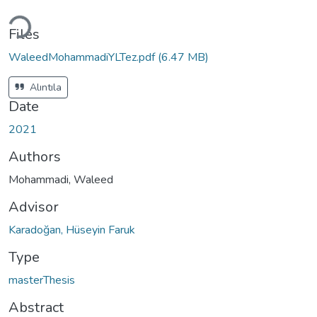
Loading...
Files
WaleedMohammadiYLTez.pdf
(6.47 MB)
Alıntıla
Date
2021
Authors
Mohammadi, Waleed
Advisor
Karadoğan, Hüseyin Faruk
Type
masterThesis
Abstract