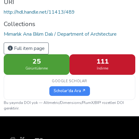
URI
http://hdl.handle.net/11413/489
Collections
Mimarlık Ana Bilim Dalı / Department of Architecture
Full item page
25
111
Görüntülenme
İndirme
GOOGLE SCHOLAR
Scholar'da Ara ↗
Bu yayında DOI yok — Altmetric/Dimensions/PlumX/BIP! rozetleri DOI
gerektirir.