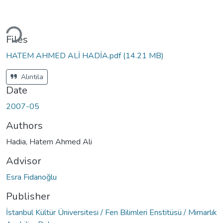
Loading...
Files
HATEM AHMED ALİ HADİA.pdf
(14.21 MB)
Alıntıla
Date
2007-05
Authors
Hadia, Hatem Ahmed Ali
Advisor
Esra Fidanoğlu
Publisher
İstanbul Kültür Üniversitesi / Fen Bilimleri Enstitüsü / Mimarlık