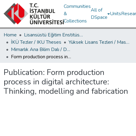
Communities
All of
&
Units
Resear
DSpace
Collections
Home
Lisansüstü Eğitim Enstitüsü / Postgraduate Education Institute
İKÜ Tezler / IKU Theses
Yüksek Lisans Tezleri / Master's Theses
Mimarlık Ana Bilim Dalı / Department of Architecture
Form production process in digital architecture: Thinking, modelling and fabrication
Publication:
Form production
process in digital architecture:
Thinking, modelling and fabrication