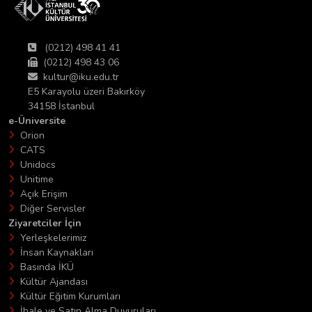
(0212) 498 41 41
(0212) 498 43 06
kultur@iku.edu.tr
E5 Karayolu üzeri Bakırköy
34158 İstanbul
e-Üniversite
Orion
CATS
Unidocs
Unitime
Açık Erişim
Diğer Servisler
Ziyaretciler İçin
Yerleşkelerimiz
İnsan Kaynakları
Basında İKÜ
Kültür Ajandası
Kültür Eğitim Kurumları
İhale ve Satın Alma Duyuruları