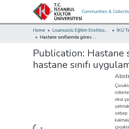
Communities & Collecti
Home
Lisansüstü Eğitim Enstitüsü / Postgraduate Education Institute
İKÜ T
Hastane sınıflarında görev alan yönetici ve öğretmenlerin hastane sınıfı uygulamasına ilişkin görüşleri: Bir durum çalışması
Publication:
Hastane s
hastane sınıfı uygulam
Abstr
Çocukla
rollerl
okul ça
yatmak 
sebep 
kalmal
Loading...
çocukla