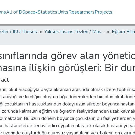
ons
All of DSpace
Statistics
Units
Researchers
Projects
ezler / IKU Theses
Yüksek Lisans Tezleri / Master's Theses
ınıflarında görev alan yöneti
asına ilişkin görüşleri: Bir d
act
rın, okul aracılığıyla başta akranları arasında olmak üzere toplums
e tanıştığı ve kimliğini oluşturduğu dönemlerden biri olan okul dö
ğı çocuklarının hastalıklarından dolayı uzun süreler boyunca hasta
zorunda kalmaları eğitim ve öğretim faaliyetlerinden uzak kalmal
olmaktadır. Bu uzun dönem boyunca çocukların bu faaliyetlerden 
arı hastanelerde tedavi edici uygulamalara ek olarak hastaneye y
r üzerinde oluşturduğu olumsuz yaşantıların ve etkilerin en aza ind