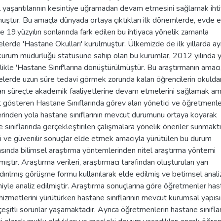
 yaşantılarının kesintiye uğramadan devam etmesini sağlamak ihti
ştur. Bu amaçla dünyada ortaya çıktıkları ilk dönemlerde, evde e
e 19.yüzyılın sonlarında fark edilen bu ihtiyaca yönelik zamanla
lerde 'Hastane Okulları' kurulmuştur. Ülkemizde de ilk yıllarda ay
kurum müdürlüğü statüsüne sahip olan bu kurumlar, 2012 yılında y
likle 'Hastane Sınıf'larına dönüştürülmüştür. Bu araştırmanın amacı
lerde uzun süre tedavi görmek zorunda kalan öğrencilerin okuldan
arı süreçte akademik faaliyetlerine devam etmelerini sağlamak am
t gösteren Hastane Sınıflarında görev alan yönetici ve öğretmenle
rinden yola hastane sınıflarının mevcut durumunu ortaya koyarak
 sınıflarında gerçekleştirilen çalışmalara yönelik öneriler sunmaktı
li ve güvenilir sonuçlar elde etmek amacıyla yürütülen bu durum
sında bilimsel araştırma yöntemlerinden nitel araştırma yöntemi
lmıştır. Araştırma verileri, araştırmacı tarafından oluşturulan yarı
dırılmış görüşme formu kullanılarak elde edilmiş ve betimsel anali
yle analiz edilmiştir. Araştırma sonuçlarına göre öğretmenler ha
hizmetlerini yürütürken hastane sınıflarının mevcut kurumsal yapıs
çeşitli sorunlar yaşamaktadır. Ayrıca öğretmenlerin hastane sınıfla