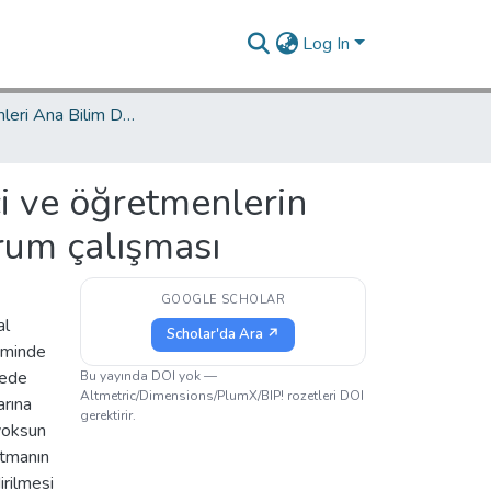
Log In
Eğitim Bilimleri Ana Bilim Dalı / Department of Educational Sciences
ci ve öğretmenlerin
urum çalışması
GOOGLE SCHOLAR
al
Scholar'da Ara ↗
neminde
nede
Bu yayında DOI yok —
Altmetric/Dimensions/PlumX/BIP! rozetleri DOI
arına
gerektirir.
yoksun
atmanın
irilmesi