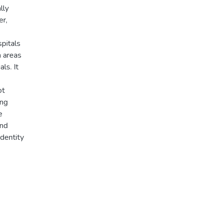
lly
er,
spitals
n areas
ls. It
ot
ing
e
and
dentity