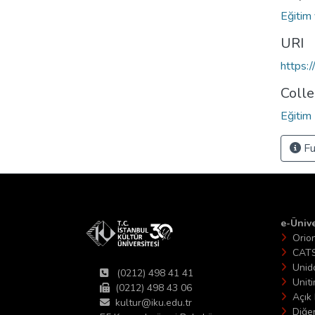
Eğitim
URI
https:
Colle
Eğitim 
Fu
e-Ünive
Orio
CAT
Unid
(0212) 498 41 41
Unit
(0212) 498 43 06
Açık 
kultur@iku.edu.tr
Diğer