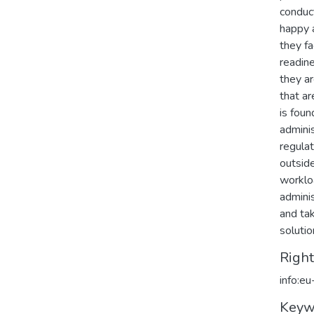
conduct
happy 
they fa
readine
they ar
that ar
is foun
admini
regulat
outside
workloa
adminis
and tak
soluti
Righ
info:e
Keyw