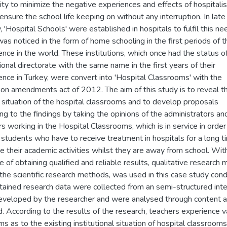
ty to minimize the negative experiences and effects of hospitalis
ensure the school life keeping on without any interruption. In lat
, 'Hospital Schools' were established in hospitals to fulfil this ne
as noticed in the form of home schooling in the first periods of t
ce in the world. These institutions, which once had the status o
tional directorate with the same name in the first years of their
nce in Turkey, were convert into 'Hospital Classrooms' with the
ion amendments act of 2012. The aim of this study is to reveal t
 situation of the hospital classrooms and to develop proposals
ng to the findings by taking the opinions of the administrators an
s working in the Hospital Classrooms, which is in service in order
students who have to receive treatment in hospitals for a long t
e their academic activities whilst they are away from school. Wit
 of obtaining qualified and reliable results, qualitative research 
the scientific research methods, was used in this case study con
tained research data were collected from an semi-structured int
eveloped by the researcher and were analysed through content a
 According to the results of the research, teachers experience v
s as to the existing institutional situation of hospital classroom