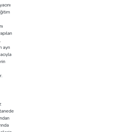
yacını
ğitim
nı
apılan
,
 ayrı
acıyla
rin
r.
z
stanede
ından
rında