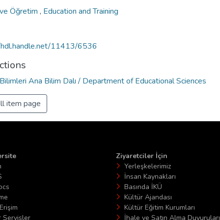
 ve Öğretim
,
Education and Training
//hdl.handle.net/11413/6536
ctions
Bilimleri Ana Bilim Dalı / Department of Educational Sciences
ll item page
rsite
Ziyaretciler İçin
n
Yerleşkelerimiz
S
İnsan Kaynakları
ocs
Basında İKÜ
ime
Kültür Ajandası
Erişim
Kültür Eğitim Kurumları
 Servisler
İhale ve Satın Alma Duyuruları