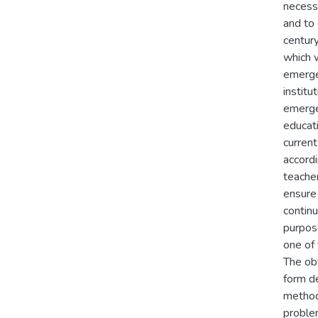
necessi
and to 
century
which w
emergen
institu
emerge
educat
current
accordi
teacher
ensure 
continu
purpose
one of 
The ob
form d
method.
problem