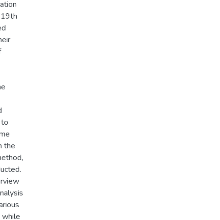
ation
e 19th
ed
heir
f
he
d
 to
ime
h the
method,
ducted.
erview
nalysis
arious
s while