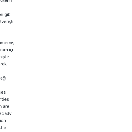
ilerin
i gibi
lverişli
enmemiş
rum içi
iştir.
arak
ağı
sses
ities
n are
cially
ion
 the