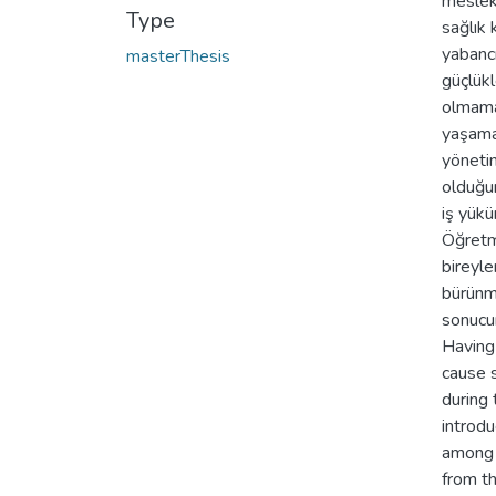
mesleki
Type
sağlık 
yabancı
masterThesis
güçlükl
olmama
yaşamak
yönetim
olduğun
iş yükü
Öğretme
bireyle
bürünm
sonucun
Having 
cause s
during 
introdu
among t
from th