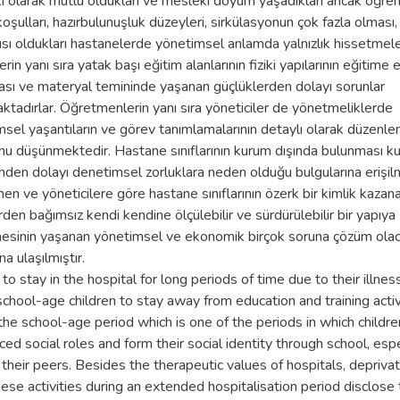
 olarak mutlu oldukları ve mesleki doyum yaşadıkları ancak öğrenc
koşulları, hazırbulunuşluk düzeyleri, sirkülasyonun çok fazla olması,
sı oldukları hastanelerde yönetimsel anlamda yalnızlık hissetmeler
erin yanı sıra yatak başı eğitim alanlarının fiziki yapılarının eğitime e
sı ve materyal temininde yaşanan güçlüklerden dolayı sorunlar
tadırlar. Öğretmenlerin yanı sıra yöneticiler de yönetmeliklerde
sel yaşantıların ve görev tanımlamalarının detaylı olarak düzenl
u düşünmektedir. Hastane sınıflarının kurum dışında bulunması ku
nden dolayı denetimsel zorluklara neden olduğu bulgularına erişilm
n ve yöneticilere göre hastane sınıflarının özerk bir kimlik kazan
rden bağımsız kendi kendine ölçülebilir ve sürdürülebilir bir yapıya
esinin yaşanan yönetimsel ve ekonomik birçok soruna çözüm olac
a ulaşılmıştır.
to stay in the hospital for long periods of time due to their illne
chool-age children to stay away from education and training activ
the school-age period which is one of the periods in which childre
ced social roles and form their social identity through school, espe
heir peers. Besides the therapeutic values of hospitals, deprivat
ese activities during an extended hospitalisation period disclose