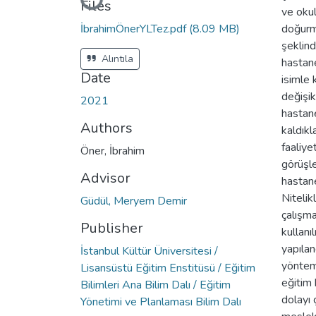
Files
ve okul
İbrahimÖnerYLTez.pdf
(8.09 MB)
doğurmu
şeklind
Alıntıla
hastane
Date
isimle 
değişik
2021
hastane
Authors
kaldıkl
faaliye
Öner, İbrahim
görüşle
Advisor
hastane
Nitelik
Güdül, Meryem Demir
çalışma
Publisher
kullanı
yapılan
İstanbul Kültür Üniversitesi /
yöntemi
Lisansüstü Eğitim Enstitüsü / Eğitim
eğitim 
Bilimleri Ana Bilim Dalı / Eğitim
dolayı 
Yönetimi ve Planlaması Bilim Dalı