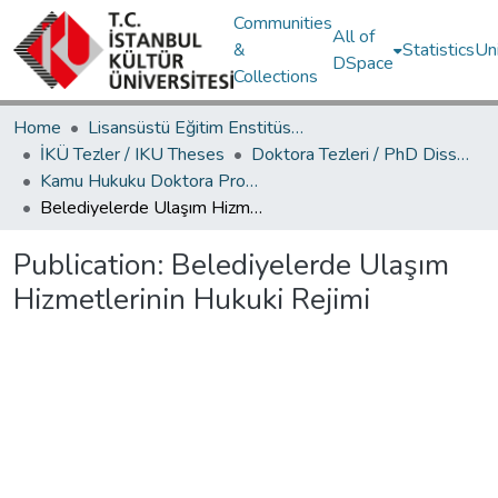
Communities
All of
&
Statistics
Un
DSpace
Collections
Home
Lisansüstü Eğitim Enstitüsü / Postgraduate Education Institute
İKÜ Tezler / IKU Theses
Doktora Tezleri / PhD Dissertations
Kamu Hukuku Doktora Programı / Public Law PhD Program
Belediyelerde Ulaşım Hizmetlerinin Hukuki Rejimi
Publication:
Belediyelerde Ulaşım
Hizmetlerinin Hukuki Rejimi