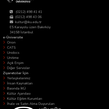
(0212) 498 41 41
(0212) 498 43 06
kultur@iku.edu.tr
E5 Karayolu üzeri Bakırköy
34158 İstanbul
e-Üniversite
Orion
CATS
Unidocs
Unitime
Açık Erişim
Diğer Servisler
Ziyaretciler İçin
Yerleşkelerimiz
İnsan Kaynakları
Basında İKÜ
Kültür Ajandası
Kültür Eğitim Kurumları
İhale ve Satın Alma Duyuruları