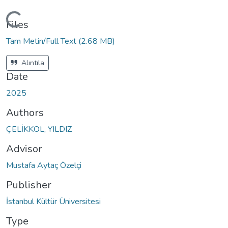
oading...
Files
Tam Metin/Full Text
(2.68 MB)
Alıntıla
Date
2025
Authors
ÇELİKKOL, YILDIZ
Advisor
Mustafa Aytaç Özelçi
Publisher
İstanbul Kültür Üniversitesi
Type