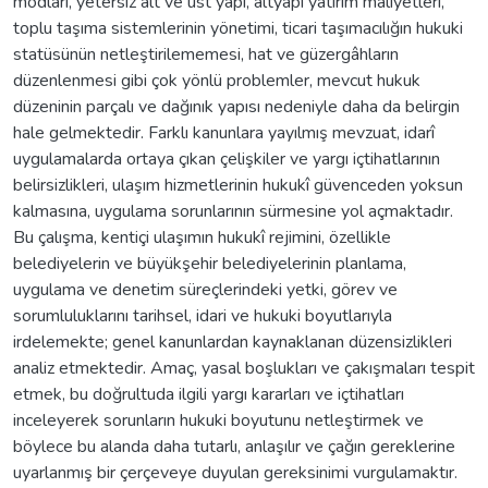
modları, yetersiz alt ve üst yapı, altyapı yatırım maliyetleri,
toplu taşıma sistemlerinin yönetimi, ticari taşımacılığın hukuki
statüsünün netleştirilememesi, hat ve güzergâhların
düzenlenmesi gibi çok yönlü problemler, mevcut hukuk
düzeninin parçalı ve dağınık yapısı nedeniyle daha da belirgin
hale gelmektedir. Farklı kanunlara yayılmış mevzuat, idarî
uygulamalarda ortaya çıkan çelişkiler ve yargı içtihatlarının
belirsizlikleri, ulaşım hizmetlerinin hukukî güvenceden yoksun
kalmasına, uygulama sorunlarının sürmesine yol açmaktadır.
Bu çalışma, kentiçi ulaşımın hukukî rejimini, özellikle
belediyelerin ve büyükşehir belediyelerinin planlama,
uygulama ve denetim süreçlerindeki yetki, görev ve
sorumluluklarını tarihsel, idari ve hukuki boyutlarıyla
irdelemekte; genel kanunlardan kaynaklanan düzensizlikleri
analiz etmektedir. Amaç, yasal boşlukları ve çakışmaları tespit
etmek, bu doğrultuda ilgili yargı kararları ve içtihatları
inceleyerek sorunların hukuki boyutunu netleştirmek ve
böylece bu alanda daha tutarlı, anlaşılır ve çağın gereklerine
uyarlanmış bir çerçeveye duyulan gereksinimi vurgulamaktır.