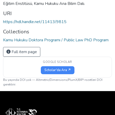
Eğitim Enstitüsü, Kamu Hukuku Ana Bilim Dalı.
URI
https://hdl.handle.net/11413/9815
Collections
Kamu Hukuku Doktora Programı / Public Law PhD Program
Full item page
GOOGLE SCHOLAR
Scholar'da Ara ↗
Bu yayında DOI yok — Altmetric/Dimensions/PlumX/BIP! rozetleri DOI
gerektirir.