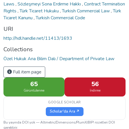
Laws
,
Sözleşmeyi Sona Erdirme Hakkı
,
Contract Termination
Rights
,
Türk Ticaret Hukuku
,
Turkish Commercial Law
,
Türk
Ticaret Kanunu
,
Turkish Commercial Code
URI
http://hdl.handle.net/11413/1693
Collections
Özel Hukuk Ana Bilim Dalı / Department of Private Law
Full item page
65
56
Görüntülenme
İndirme
GOOGLE SCHOLAR
Scholar'da Ara ↗
Bu yayında DOI yok — Altmetric/Dimensions/PlumX/BIP! rozetleri DOI
gerektirir.