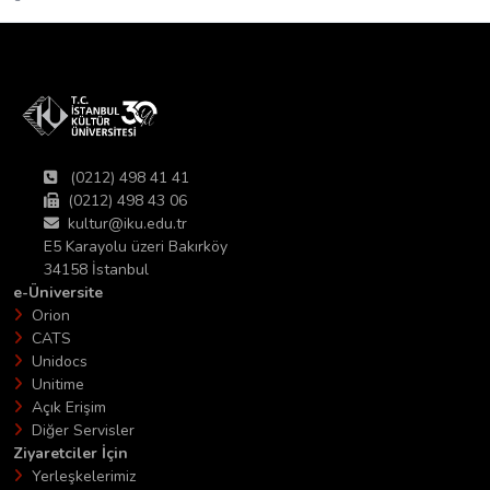
(0212) 498 41 41
(0212) 498 43 06
kultur@iku.edu.tr
E5 Karayolu üzeri Bakırköy
34158 İstanbul
e-Üniversite
Orion
CATS
Unidocs
Unitime
Açık Erişim
Diğer Servisler
Ziyaretciler İçin
Yerleşkelerimiz