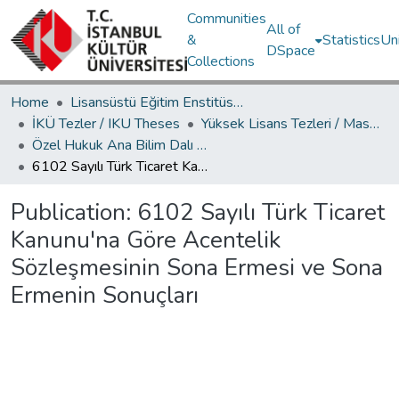
Communities
All of
&
Statistics
Un
DSpace
Collections
Home
Lisansüstü Eğitim Enstitüsü / Postgraduate Education Institute
İKÜ Tezler / IKU Theses
Yüksek Lisans Tezleri / Master's Theses
Özel Hukuk Ana Bilim Dalı / Department of Private Law
6102 Sayılı Türk Ticaret Kanunu'na Göre Acentelik Sözleşmesinin Sona Ermesi ve Sona Ermenin Sonuçları
Publication:
6102 Sayılı Türk Ticaret
Kanunu'na Göre Acentelik
Sözleşmesinin Sona Ermesi ve Sona
Ermenin Sonuçları