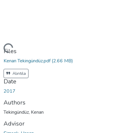
ading...
Files
Kenan Tekingündüz.pdf
(2.66 MB)
Alıntıla
Date
2017
Authors
Tekingündüz, Kenan
Advisor