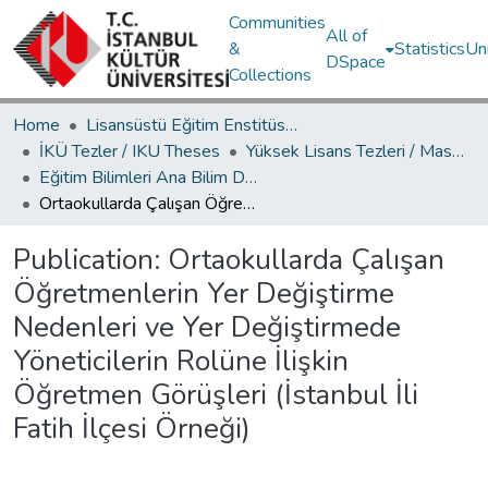
Communities
All of
&
Statistics
Un
DSpace
Collections
Home
Lisansüstü Eğitim Enstitüsü / Postgraduate Education Institute
İKÜ Tezler / IKU Theses
Yüksek Lisans Tezleri / Master's Theses
Eğitim Bilimleri Ana Bilim Dalı / Department of Educational Sciences
Ortaokullarda Çalışan Öğretmenlerin Yer Değiştirme Nedenleri ve Yer Değiştirmede Yöneticilerin Rolüne İlişkin Öğretmen Görüşleri (İstanbul İli Fatih İlçesi Örneği)
Publication:
Ortaokullarda Çalışan
Öğretmenlerin Yer Değiştirme
Nedenleri ve Yer Değiştirmede
Yöneticilerin Rolüne İlişkin
Öğretmen Görüşleri (İstanbul İli
Fatih İlçesi Örneği)