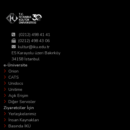
(0212) 498 41 41
(0212) 498 43 06
kultur@iku.edu.tr
E5 Karayolu üzeri Bakırköy
34158 İstanbul
e-Üniversite
Orion
CATS
Unidocs
Unitime
Açık Erişim
Diğer Servisler
Ziyaretciler İçin
Yerleşkelerimiz
İnsan Kaynakları
Basında İKÜ