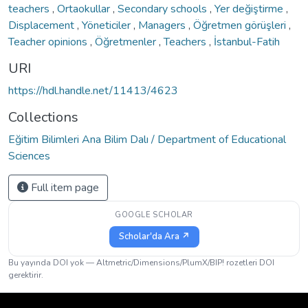
teachers
,
Ortaokullar
,
Secondary schools
,
Yer değiştirme
,
Displacement
,
Yöneticiler
,
Managers
,
Öğretmen görüşleri
,
Teacher opinions
,
Öğretmenler
,
Teachers
,
İstanbul-Fatih
URI
https://hdl.handle.net/11413/4623
Collections
Eğitim Bilimleri Ana Bilim Dalı / Department of Educational
Sciences
Full item page
GOOGLE SCHOLAR
Scholar'da Ara ↗
Bu yayında DOI yok — Altmetric/Dimensions/PlumX/BIP! rozetleri DOI
gerektirir.