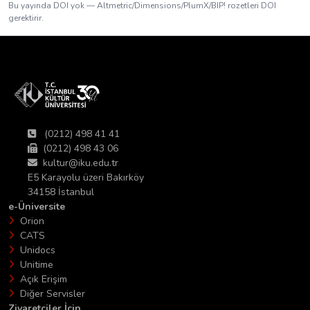
Bu yayında DOI yok — Altmetric/Dimensions/PlumX/BIP! rozetleri DOI
gerektirir.
(0212) 498 41 41
(0212) 498 43 06
kultur@iku.edu.tr
E5 Karayolu üzeri Bakırköy
34158 İstanbul
e-Üniversite
Orion
CATS
Unidocs
Unitime
Açık Erişim
Diğer Servisler
Ziyaretciler İçin