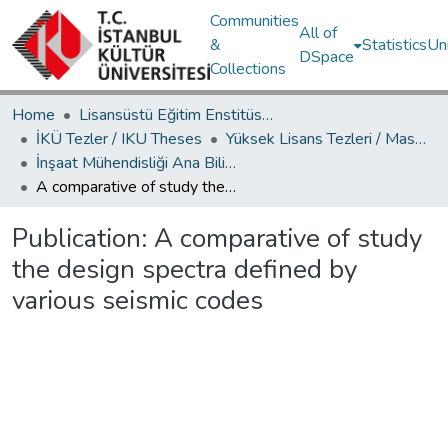
Communities
All of
&
Statistics
Un
DSpace
Collections
Home
Lisansüstü Eğitim Enstitüsü / Postgraduate Education Institute
İKÜ Tezler / IKU Theses
Yüksek Lisans Tezleri / Master's Theses
İnşaat Mühendisliği Ana Bilim Dalı / Civil Engineering Department
A comparative of study the design spectra defined by various seismic codes
Publication:
A comparative of study
the design spectra defined by
various seismic codes