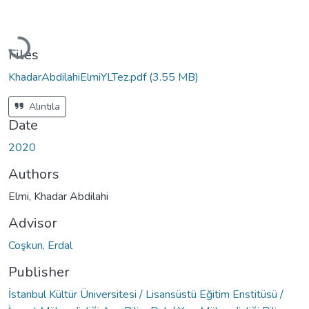
Loading...
Files
KhadarAbdilahiElmiYLTez.pdf
(3.55 MB)
Alıntıla
Date
2020
Authors
Elmi, Khadar Abdilahi
Advisor
Coşkun, Erdal
Publisher
İstanbul Kültür Üniversitesi / Lisansüstü Eğitim Enstitüsü /