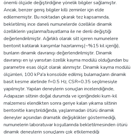
önemli ölçüde değiştirdiğine yönelik bilgiler sağlamıştır.
Ancak, benzer geniş bilgiler killi zeminler için elde
edilememiştir. Bu noktadan çıkarak tez kapsamında,
bekletilmiş ince daneli numunelerde özellikle dinamik
özelliklerin yaşlanma/bayatlama ile ne denli değiştiği
değerlendirilmiştir. Ağırlıklı olarak silt içeren numunelere
bentonit katılarak karışımlar hazırlanmış(~%15 kil içeriği),
bunların dinamik davranışı değerlendirilmiştir. Dinamik
davranışı en iyi yansıtan özellik kayma modülü olduğundan bu
parametre esas ölçüt olarak alınmıştır. Dinamik kayma modülü
ölçümleri, 100 kPa'a konsolide edilmiş bulamaçların dinamik
basit kesme aletinde f=0.5 Hz, CSR=0.35 seçilmesiyle
yapılmıştır. Yapılan deneylerin sonuçları incelendiğinde,
Adapazarı siltinin doğal durumda ve içeriğindeki kum-kil
malzemesi elendikten sonra geriye kalan yıkama siltinin
bentonitle karıştırıldığında, yaşlanmadan ötürü dinamik
deneyler açısından dramatik değişiklikler göstermediği,
numunelerin laboratuvar koşullarında bekletilmesinden ötürü
dinamik deneylerin sonuçlarını çok etkilemediği