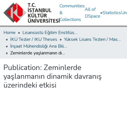
Communities
All of
&
Statistics
Un
DSpace
Collections
Home
Lisansüstü Eğitim Enstitüsü / Postgraduate Education Institute
İKÜ Tezler / IKU Theses
Yüksek Lisans Tezleri / Master's Theses
İnşaat Mühendisliği Ana Bilim Dalı / Civil Engineering Department
Zeminlerde yaşlanmanın dinamik davranış üzerindeki etkisi
Publication:
Zeminlerde
yaşlanmanın dinamik davranış
üzerindeki etkisi