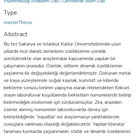
Mühendisliği Anabilim Dalı / Geoteknik Bilim Dalı
Type
masterThesis
Abstract
Bu tez Sakarya ve Istanbul Kültür Üniversitelerinde uzun
yıllardır ince daneli zeminlerin özelliklerine yönelik
yürütülmekte olan araştırmalar kapsamında yapılan bir
çalışmanın ürünüdür. Özelde, siltlerin dinamik özelliklerinin
yaşlanma ile değişebilirliği değerlendirilmiştir. Dokunan metal
ve kaya yüzeylerinde soğuk kaynak, kum/silt ve killerde
bekleme sonucu beliren yapışma olarak nitelendirilen fiziksel
olayın laboratuvar koşullarında bekletilen numunelerde belirip
belirmediğini incelemek için sürdürülmüştür. Zira, araziden
özenle alınmış numuneler laboratuvarda deney için
bekletildiğinde `bayatlar' ise araştırmacıyı yanıltabilecek
sonuçlara varılması olasılığı doğabilecektir. Yapılan literatür
taraması kumlarda yaşlanmanın, statik ve dinamik özelliklerini