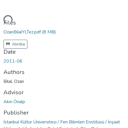
ding...
Files
OzanBilalYLTez.pdf
(8 MB)
Alıntıla
Date
2011-06
Authors
Bilal, Ozan
Advisor
Akın Önalp
Publisher
İstanbul Kültür Üniversitesi / Fen Bilimleri Enstitüsü / İnşaat