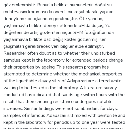
gözlemlenmiştir. Bununla birlikte, numunelerin doğal su
muhtevasını koruması da önemli bir koşul olarak, yapılan
deneylerin sonuçlarından görülmüştür. Öte yandan,
yaşlanmayla birlikte deney setlerinde pH'da düşüş, ?c
değerlerinde artış gözlemlenmiştir. SEM fotoğraflarında
yaşlanmayla birlikte bazı değişiklikler gözlenmiş, ileri
çalışmaları gerektirecek yeni bilgiler elde edilmiştir.
Researcher often doubt as to whether their undisturbed
samples kept in the laboratory for extended periods change
their properties by ageing. This research program has
attempted to determine whether the mechanical properties
of the liquefiable clayey silts of Adapazari are altered while
waiting to be tested in the laboratory. A literature survey
conducted has indicated that sands age within hours with the
result that their shearing resistance undergoes notable
increases. Similar findings were not so abundant for clays.
Samples of infamous Adapazari silt mixed with bentonite and
kept in the laboratory for periods up to one year were tested