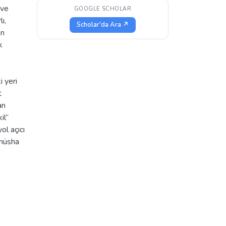
 ve
GOOGLE SCHOLAR
ı,
Scholar'da Ara ↗
en
k
i yeri
t
an
il”
ol açıcı
ı nüsha