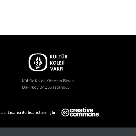
u-
Kültür Koleji Yönetim Binası
Bakırköy 34156 İstanbul
ı Lisansı ile lisanslanmıştır.