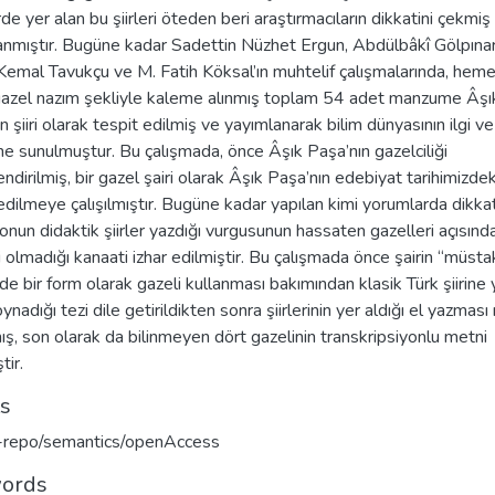
de yer alan bu şiirleri öteden beri araştırmacıların dikkatini çekmiş
nmıştır. Bugüne kadar Sadettin Nüzhet Ergun, Abdülbâkî Gölpınarl
Kemal Tavukçu ve M. Fatih Köksal’ın muhtelif çalışmalarında, hem
gazel nazım şekliyle kaleme alınmış toplam 54 adet manzume Âşı
n şiiri olarak tespit edilmiş ve yayımlanarak bilim dünyasının ilgi ve
ne sunulmuştur. Bu çalışmada, önce Âşık Paşa’nın gazelciliği
ndirilmiş, bir gazel şairi olarak Âşık Paşa’nın edebiyat tarihimizdek
edilmeye çalışılmıştır. Bugüne kadar yapılan kimi yorumlarda dikka
onun didaktik şiirler yazdığı vurgusunun hassaten gazelleri açısınd
i olmadığı kanaati izhar edilmiştir. Bu çalışmada önce şairin “müstak
inde bir form olarak gazeli kullanması bakımından klasik Türk şiirine y
 oynadığı tezi dile getirildikten sonra şiirlerinin yer aldığı el yazmas
mış, son olarak da bilinmeyen dört gazelinin transkripsiyonlu metni
tir.
ts
u-repo/semantics/openAccess
ords