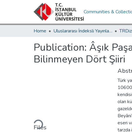
Communities & Collecti
Home
Uluslararası İndeksli Yayınlar / International Indexed Publications
Publication:
Âşık Paşa
Bilinmeyen Dört Şiiri
Abstr
Türk ya
10600 
kendis
olan kü
gazelde
Loading...
Beyāni
eseri v
Files
tarzda 