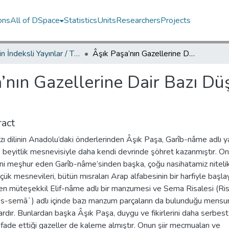
ons
All of DSpace
Statistics
Units
Researchers
Projects
TRDizin İndeksli Yayınlar / TRDizin Indexed Publications
Âşık Paşa’nın Gazellerine Dair Bazı Düşünceler ve Bilinmeyen Dört Şiiri
’nın Gazellerine Dair Bazı Dü
act
zı dilinin Anadolu’daki önderlerinden Âşık Paşa, Garîb-nâme adlı y
beyitlik mesnevisiyle daha kendi devrinde şöhret kazanmıştır. On
ini meşhur eden Garîb-nâme’sinden başka, çoğu nasihatamiz niteli
çük mesnevileri, bütün mısraları Arap alfabesinin bir harfiyle başl
n müteşekkil Elif-nâme adlı bir manzumesi ve Sema Risalesi (Risā
’s-semāʿ) adlı içinde bazı manzum parçaların da bulunduğu mensur
ardır. Bunlardan başka Âşık Paşa, duygu ve fikirlerini daha serbest
ifade ettiği gazeller de kaleme almıştır. Onun şiir mecmuaları ve