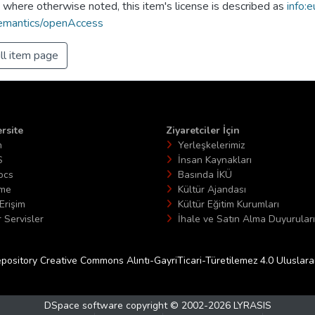
 where otherwise noted, this item's license is described as
info:e
emantics/openAccess
ll item page
rsite
Ziyaretciler İçin
n
Yerleşkelerimiz
S
İnsan Kaynakları
ocs
Basında İKÜ
ime
Kültür Ajandası
Erişim
Kültür Eğitim Kurumları
 Servisler
İhale ve Satın Alma Duyuruları
epository Creative Commons Alıntı-GayriTicari-Türetilemez 4.0 Uluslararas
DSpace software
copyright © 2002-2026
LYRASIS