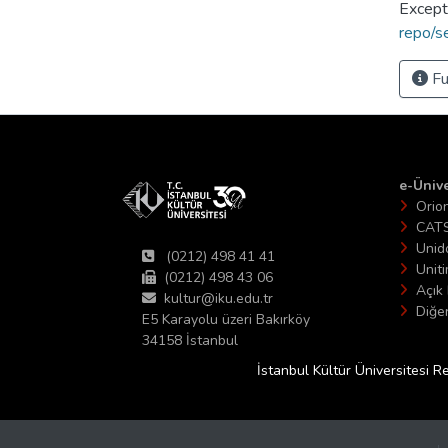
Except
repo/s
Fu
e-Ünive
Orio
CAT
Unid
(0212) 498 41 41
Unit
(0212) 498 43 06
Açık 
kultur@iku.edu.tr
Diğer
E5 Karayolu üzeri Bakırköy
34158 İstanbul
İstanbul Kültür Üniversitesi R