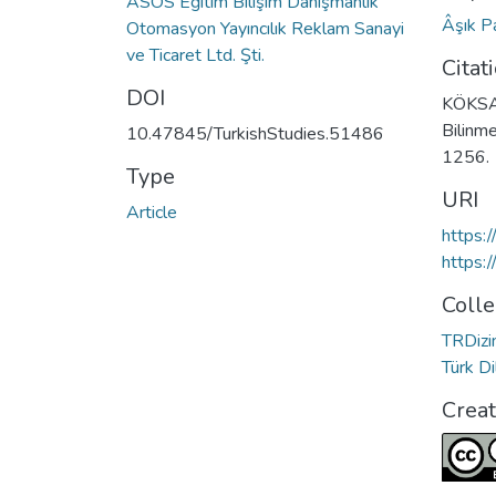
ASOS Eğitim Bilişim Danışmanlık
Âşık 
Otomasyon Yayıncılık Reklam Sanayi
ve Ticaret Ltd. Şti.
Citat
DOI
KÖKSAL
Bilinme
10.47845/TurkishStudies.51486
1256.
Type
URI
Article
https:
https:
Colle
TRDizin
Türk D
Crea