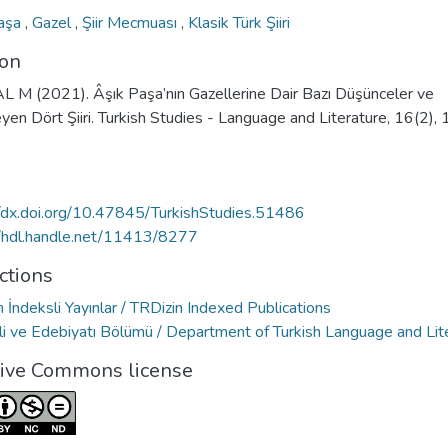
Paşa
,
Gazel
,
Şiir Mecmuası
,
Klasik Türk Şiiri
ion
 M (2021). Âşık Paşa’nın Gazellerine Dair Bazı Düşünceler ve
yen Dört Şiiri. Turkish Studies - Language and Literature, 16(2),
//dx.doi.org/10.47845/TurkishStudies.51486
//hdl.handle.net/11413/8277
ctions
 İndeksli Yayınlar / TRDizin Indexed Publications
ili ve Edebiyatı Bölümü / Department of Turkish Language and Lit
tive Commons license