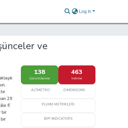
Log In
şünceler ve
138
463
aklaşık
Görüntülenme
İndirme
un,
ALTMETRIC
DIMENSIONS
kte
ayan 29
le fī
PLUMX METRIKLERI
 bir
 bir
BIP! INDICATORS