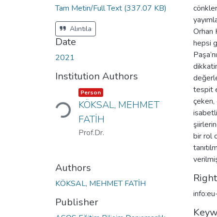
Tam Metin/Full Text
(337.07 KB)
cönkler
yayımla
Alıntıla
Orhan 
Date
hepsi 
Paşa’nı
2021
dikkati
Institution Authors
değerle
tespit 
Item type:
,
Person
Loading...
çeken, 
KÖKSAL, MEHMET
isabetl
FATİH
şiirler
Prof.Dr.
bir rol
tanıtıl
verilmiş
Authors
Righ
KÖKSAL, MEHMET FATİH
info:e
Publisher
Keyw