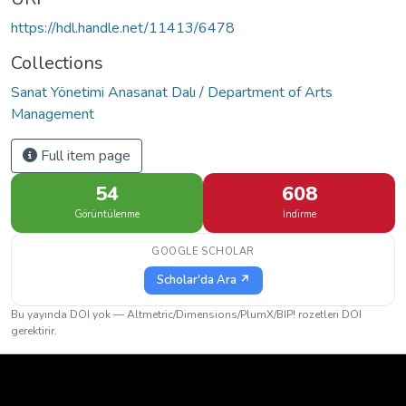
https://hdl.handle.net/11413/6478
Collections
Sanat Yönetimi Anasanat Dalı / Department of Arts
Management
Full item page
54
608
Görüntülenme
İndirme
GOOGLE SCHOLAR
Scholar'da Ara ↗
Bu yayında DOI yok — Altmetric/Dimensions/PlumX/BIP! rozetleri DOI
gerektirir.