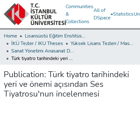
Communities
All of
&
Statistics
Un
DSpace
Collections
Home
Lisansüstü Eğitim Enstitüsü / Postgraduate Education Institute
İKÜ Tezler / IKU Theses
Yüksek Lisans Tezleri / Master's Theses
Sanat Yönetimi Anasanat Dalı / Department of Arts Management
Türk tiyatro tarihindeki yeri ve önemi açısından Ses Tiyatrosu'nun incelenmesi
Publication:
Türk tiyatro tarihindeki
yeri ve önemi açısından Ses
Tiyatrosu'nun incelenmesi