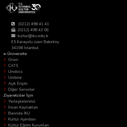
(0212) 498 41 41
(0212) 498 43 06
kultur@iku.edu.tr
E5 Karayolu üzeri Bakırköy
34158 İstanbul
e-Üniversite
Orion
CATS
Unidocs
Unitime
Açık Erişim
Diğer Servisler
Ziyaretciler İçin
Yerleşkelerimiz
İnsan Kaynakları
Basında İKÜ
Kültür Ajandası
Kültür Eğitim Kurumları