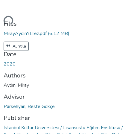
Loading...
Files
MirayAydınYLTez.pdf
(6.12 MB)
Alıntıla
Date
2020
Authors
Aydın, Miray
Advisor
Parsehyan, Beste Gökçe
Publisher
İstanbul Kültür Üniversitesi / Lisansüstü Eğitim Enstitüsü /