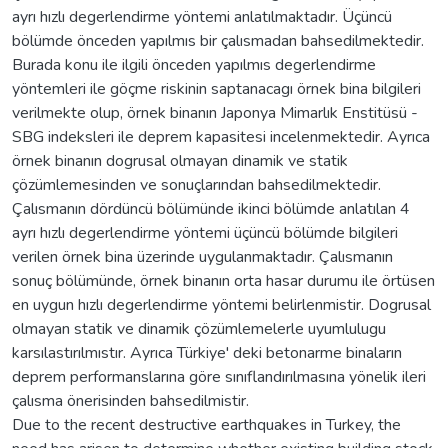
ayrı hızlı degerlendirme yöntemi anlatılmaktadır. Üçüncü
bölümde önceden yapılmıs bir çalısmadan bahsedilmektedir.
Burada konu ile ilgili önceden yapılmıs degerlendirme
yöntemleri ile göçme riskinin saptanacagı örnek bina bilgileri
verilmekte olup, örnek binanın Japonya Mimarlık Enstitüsü -
SBG indeksleri ile deprem kapasitesi incelenmektedir. Ayrıca
örnek binanın dogrusal olmayan dinamik ve statik
çözümlemesinden ve sonuçlarından bahsedilmektedir.
Çalısmanın dördüncü bölümünde ikinci bölümde anlatılan 4
ayrı hızlı degerlendirme yöntemi üçüncü bölümde bilgileri
verilen örnek bina üzerinde uygulanmaktadır. Çalısmanın
sonuç bölümünde, örnek binanın orta hasar durumu ile örtüsen
en uygun hızlı degerlendirme yöntemi belirlenmistir. Dogrusal
olmayan statik ve dinamik çözümlemelerle uyumlulugu
karsılastırılmıstır. Ayrıca Türkiye' deki betonarme binaların
deprem performanslarına göre sınıflandırılmasına yönelik ileri
çalısma önerisinden bahsedilmistir.
Due to the recent destructive earthquakes in Turkey, the