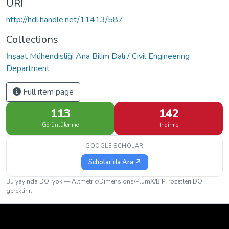
URI
http://hdl.handle.net/11413/587
Collections
İnşaat Mühendisliği Ana Bilim Dalı / Civil Engineering
Department
Full item page
113
142
Görüntülenme
İndirme
GOOGLE SCHOLAR
Scholar'da Ara ↗
Bu yayında DOI yok — Altmetric/Dimensions/PlumX/BIP! rozetleri DOI
gerektirir.