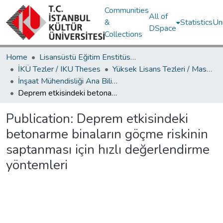
Communities
All of
&
Statistics
Un
DSpace
Collections
Home
Lisansüstü Eğitim Enstitüsü / Postgraduate Education Institute
İKÜ Tezler / IKU Theses
Yüksek Lisans Tezleri / Master's Theses
İnşaat Mühendisliği Ana Bilim Dalı / Civil Engineering Department
Deprem etkisindeki betonarme binaların göçme riskinin saptanması için hızlı değerlendirme yöntemleri
Publication:
Deprem etkisindeki
betonarme binaların göçme riskinin
saptanması için hızlı değerlendirme
yöntemleri