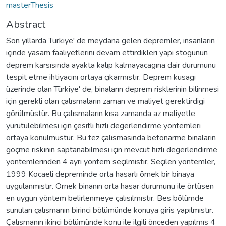
masterThesis
Abstract
Son yıllarda Türkiye' de meydana gelen depremler, insanların
içinde yasam faaliyetlerini devam ettirdikleri yapı stogunun
deprem karsısında ayakta kalıp kalmayacagına dair durumunu
tespit etme ihtiyacını ortaya çıkarmıstır. Deprem kusagı
üzerinde olan Türkiye' de, binaların deprem risklerinin bilinmesi
için gerekli olan çalısmaların zaman ve maliyet gerektirdigi
görülmüstür. Bu çalısmaların kısa zamanda az maliyetle
yürütülebilmesi için çesitli hızlı degerlendirme yöntemleri
ortaya konulmustur. Bu tez çalısmasında betonarme binaların
göçme riskinin saptanabilmesi için mevcut hızlı degerlendirme
yöntemlerinden 4 ayrı yöntem seçilmistir. Seçilen yöntemler,
1999 Kocaeli depreminde orta hasarlı örnek bir binaya
uygulanmıstır. Örnek binanın orta hasar durumunu ile örtüsen
en uygun yöntem belirlenmeye çalısılmıstır. Bes bölümde
sunulan çalısmanın birinci bölümünde konuya giris yapılmıstır.
Çalısmanın ikinci bölümünde konu ile ilgili önceden yapılmıs 4