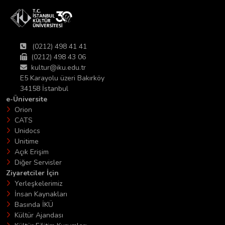
(0212) 498 41 41
(0212) 498 43 06
kultur@iku.edu.tr
E5 Karayolu üzeri Bakırköy
34158 İstanbul
e-Üniversite
Orion
CATS
Unidocs
Unitime
Açık Erişim
Diğer Servisler
Ziyaretciler İçin
Yerleşkelerimiz
İnsan Kaynakları
Basında İKÜ
Kültür Ajandası