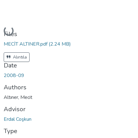
Loading...
Files
MECİT ALTINER.pdf
(2.24 MB)
Alıntıla
Date
2008-09
Authors
Altıner, Mecit
Advisor
Erdal Coşkun
Type