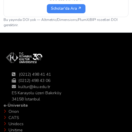
Scholar'da Ara ↗
Bu yayında DOI yok — Altmetric/Dimensions/PlumX/BIP! rozetleri DOI
gerektirir.
(0212) 498 41 41
(0212) 498 43 06
kultur@iku.edu.tr
E5 Karayolu üzeri Bakırköy
34158 İstanbul
e-Üniversite
Orion
CATS
Unidocs
Unitime