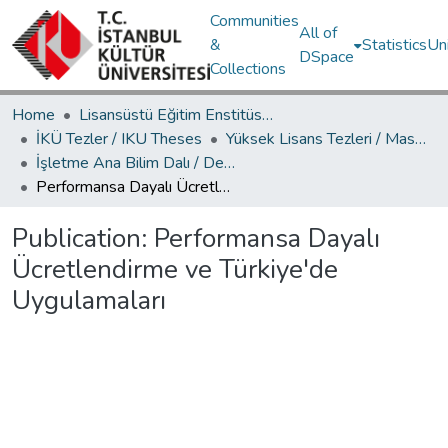
Communities
All of
&
Statistics
Un
DSpace
Collections
Home
Lisansüstü Eğitim Enstitüsü / Postgraduate Education Institute
İKÜ Tezler / IKU Theses
Yüksek Lisans Tezleri / Master's Theses
İşletme Ana Bilim Dalı / Department of Business Administration
Performansa Dayalı Ücretlendirme ve Türkiye'de Uygulamaları
Publication:
Performansa Dayalı
Ücretlendirme ve Türkiye'de
Uygulamaları