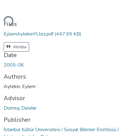
ding...
Files
EylemAytekinYLtez.pdf
(447.99 KB)
Alıntıla
Date
2005-06
Authors
Aytekin, Eylem
Advisor
Durmuş Dündar
Publisher
İstanbul Kültür Üniversitesi / Sosyal Bilimler Enstitüsü /