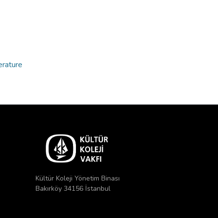
erature
Kültür Koleji Yönetim Binası
Bakırköy 34156 İstanbul