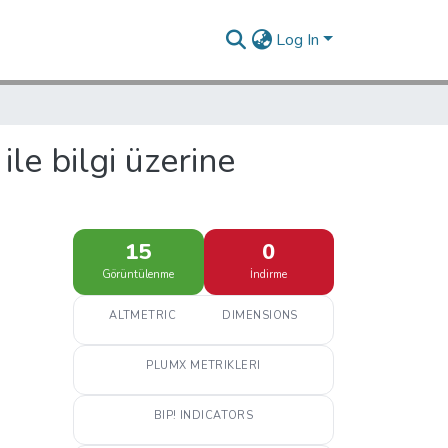
Log In
 ile bilgi üzerine
15
0
Görüntülenme
İndirme
ALTMETRIC
DIMENSIONS
PLUMX METRIKLERI
BIP! INDICATORS