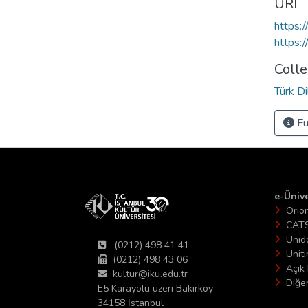
URI
https:
https:
Colle
Türk D
Fu
e-Ünive
Orio
CAT
Unid
(0212) 498 41 41
Unit
(0212) 498 43 06
Açık 
kultur@iku.edu.tr
Diğer
E5 Karayolu üzeri Bakırköy
34158 İstanbul