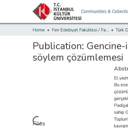
Communities & Collecti
Home
Fen Edebiyat Fakültesi / Faculty of Letters and Sciences
Publication:
Gencine-i 
söylem çözümlemesi
Abstr
El yazm
Bu eserl
çözüml
gerçekl
Padişah
sahip G
Loading...
Toplums
Files
kavramı