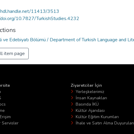
//hdl.handle.net/11413/3513
//doi.org/10.7827/TurkishStudies.4232
ctions
ili ve Edebiyatı Bölümü / Department of Turkish Language and Lit
ll item page
rsite
Ziyaretciler İçin
n
Yerleşkelerimiz
S
İnsan Kaynakları
ocs
Basında İKÜ
ime
Kültür Ajandası
Erişim
Kültür Eğitim Kurumları
 Servisler
İhale ve Satın Alma Duyuruları