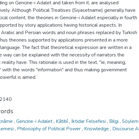
ing on Gencine-i Adalet and taken from it, are analysed
ively. Although Political Treatises (Siyasetname) generally have
ical content, the theories in Gencine-i Adalet especially in fourth
pported by story applications having historical aspects. In
s Arabic and Persian words and noun phrases replaced by Turkish
Thus theories supported by applications presented in a more
language. The fact that theoretical expression are written in a
te way can be explained with the necessity of narrators the
 reality have. This rationale is used in the text, "ie, meaning,
 with the words "information" and thus making government
owerful is aimed.
2140
ords
etnâme
,
Gencine-i Adalet
,
Kâtibî
,
İktidar Felsefesi
,
Bilgi
,
Söylem
lemesi
,
Philosophy of Political Power
,
Knowledge
,
Discourse A