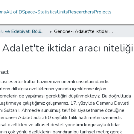
ons
All of DSpace
Statistics
Units
Researchers
Projects
Türk Dili ve Edebiyatı Bölümü / Department of Turkish Language and Literature
Gencine-i Adalet'te iktidar aracı niteliği ile bilgi üzerine söylem çözümlemesi
Adalet'te iktidar aracı niteliği
act
ası eserler kültür hazinemizin önemli unsurlarındandır.
erin dilbilgisi özelliklerinin yanında içeriklerine ilişkin
emelerin de yapılması gerektiğini düşünmekteyiz. Bu doğrultuda
eştirmeye çalıştığımız çalışmamız, 17. yüzyılda Osmanlı Devleti
ı Sultan I. Ahmed’e sunulmuş telif bir siyasetname özelliğine
encine-i Adalet adlı 360 sayfalık talik hatlı metin üzerinedir.
al özellikleri ve ülküsel devlet yönetimi kurgusuyla iktidar
nın çok yönlü özelliklerini barındıran bu tarihsel metin; gerek