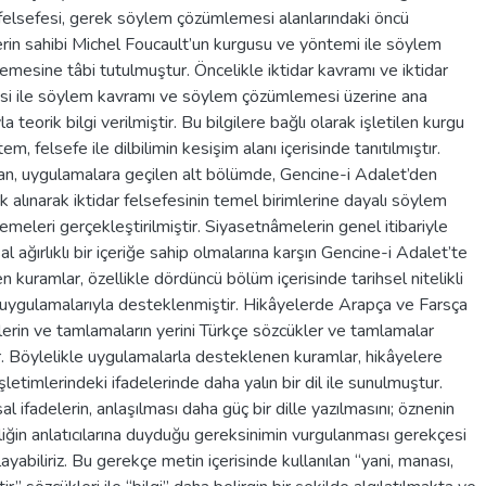
 felsefesi, gerek söylem çözümlemesi alanlarındaki öncü
rin sahibi Michel Foucault’un kurgusu ve yöntemi ile söylem
mesine tâbi tutulmuştur. Öncelikle iktidar kavramı ve iktidar
esi ile söylem kavramı ve söylem çözümlemesi üzerine ana
la teorik bilgi verilmiştir. Bu bilgilere bağlı olarak işletilen kurgu
em, felsefe ile dilbilimin kesişim alanı içerisinde tanıtılmıştır.
an, uygulamalara geçilen alt bölümde, Gencine-i Adalet’den
 alınarak iktidar felsefesinin temel birimlerine dayalı söylem
meleri gerçekleştirilmiştir. Siyasetnâmelerin genel itibariyle
l ağırlıklı bir içeriğe sahip olmalarına karşın Gencine-i Adalet’te
len kuramlar, özellikle dördüncü bölüm içerisinde tarihsel nitelikli
 uygulamalarıyla desteklenmiştir. Hikâyelerde Arapça ve Farsça
erin ve tamlamaların yerini Türkçe sözcükler ve tamlamalar
r. Böylelikle uygulamalarla desteklenen kuramlar, hikâyelere
işletimlerindeki ifadelerinde daha yalın bir dil ile sunulmuştur.
l ifadelerin, anlaşılması daha güç bir dille yazılmasını; öznenin
iğin anlatıcılarına duyduğu gereksinimin vurgulanması gerekçesi
klayabiliriz. Bu gerekçe metin içerisinde kullanılan “yani, manası,