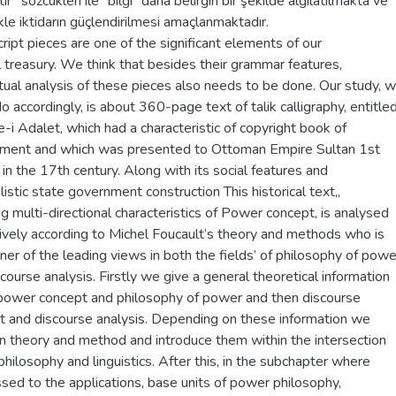
r” sözcükleri ile “bilgi” daha belirgin bir şekilde algılatılmakta ve
kle iktidarın güçlendirilmesi amaçlanmaktadır.
ipt pieces are one of the significant elements of our
l treasury. We think that besides their grammar features,
tual analysis of these pieces also needs to be done. Our study, 
do accordingly, is about 360-page text of talik calligraphy, entitle
-i Adalet, which had a characteristic of copyright book of
ment and which was presented to Ottoman Empire Sultan 1st
n the 17th century. Along with its social features and
listic state government construction This historical text,,
ng multi-directional characteristics of Power concept, is analysed
sively according to Michel Foucault’s theory and methods who is
er of the leading views in both the fields’ of philosophy of powe
course analysis. Firstly we give a general theoretical information
power concept and philosophy of power and then discourse
t and discourse analysis. Depending on these information we
n theory and method and introduce them within the intersection
 philosophy and linguistics. After this, in the subchapter where
sed to the applications, base units of power philosophy,