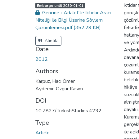
iktidar
A
,
Embargo until 2030-01-01
c
Gencine-i Adalet'te İktidar Aracı
görüşle
c
e
Niteliği ile Bilgi Üzerine Söylem
çözümle
s
s
Çözümlemesi.pdf
(352.29 KB)
felsef
s
t
hatlarıy
a
t
Alıntıla
ve yönt
u
s
Date
Ardınd
:
dayanak
2012
çözümle
Authors
kuramsa
belirti
Karpuz, Hacı Ömer
hikâye
Aydemir, Özgür Kasım
sözcükl
DOI
almıştı
dayalı 
10.7827/TurkishStudies.4232
Kuramsa
Type
gerçekl
ile açı
Article