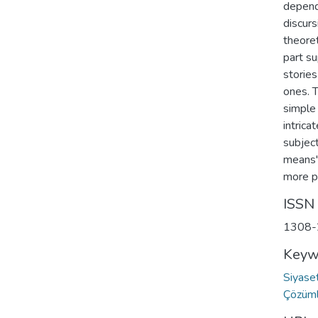
depend
discurs
theoret
part su
storie
ones. 
simple 
intrica
subject
means"
more p
ISSN
1308-
Keyw
Siyas
Çözüm