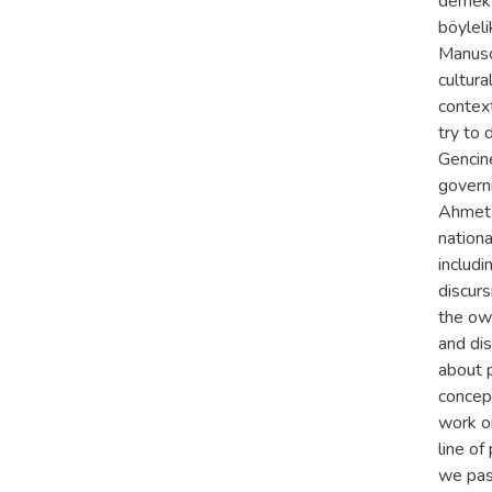
demekti
böyleli
Manuscr
cultura
contex
try to 
Gencine
govern
Ahmet i
nationa
includi
discur
the own
and dis
about 
concep
work o
line of
we pas