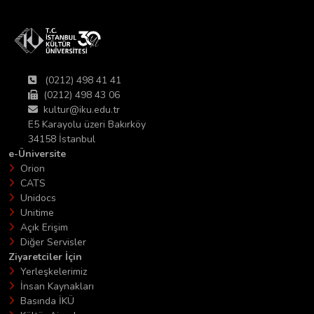
(0212) 498 41 41
(0212) 498 43 06
kultur@iku.edu.tr
E5 Karayolu üzeri Bakırköy
34158 İstanbul
e-Üniversite
Orion
CATS
Unidocs
Unitime
Açık Erişim
Diğer Servisler
Ziyaretciler İçin
Yerleşkelerimiz
İnsan Kaynakları
Basında İKÜ