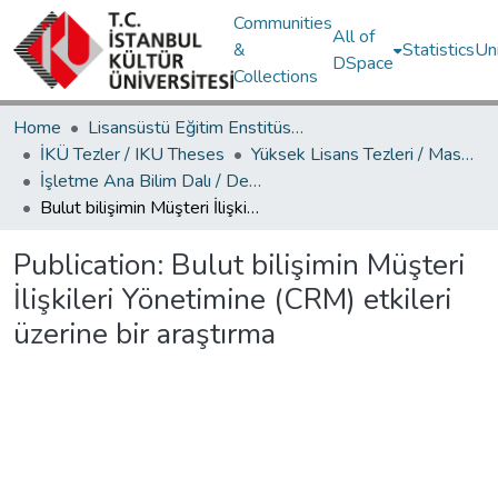
Communities
All of
&
Statistics
Un
DSpace
Collections
Home
Lisansüstü Eğitim Enstitüsü / Postgraduate Education Institute
İKÜ Tezler / IKU Theses
Yüksek Lisans Tezleri / Master's Theses
İşletme Ana Bilim Dalı / Department of Business Administration
Bulut bilişimin Müşteri İlişkileri Yönetimine (CRM) etkileri üzerine bir araştırma
Publication:
Bulut bilişimin Müşteri
İlişkileri Yönetimine (CRM) etkileri
üzerine bir araştırma