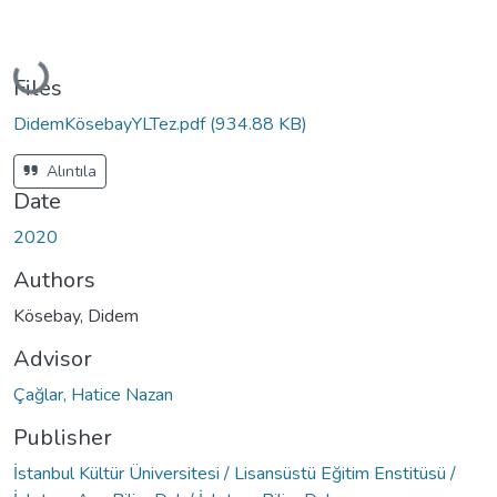
Loading...
Files
DidemKösebayYLTez.pdf
(934.88 KB)
Alıntıla
Date
2020
Authors
Kösebay, Didem
Advisor
Çağlar, Hatice Nazan
Publisher
İstanbul Kültür Üniversitesi / Lisansüstü Eğitim Enstitüsü /