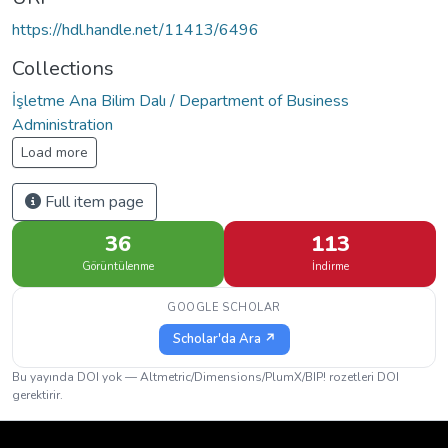
https://hdl.handle.net/11413/6496
Collections
İşletme Ana Bilim Dalı / Department of Business
Administration
Load more
Full item page
36
113
Görüntülenme
İndirme
GOOGLE SCHOLAR
Scholar'da Ara ↗
Bu yayında DOI yok — Altmetric/Dimensions/PlumX/BIP! rozetleri DOI
gerektirir.