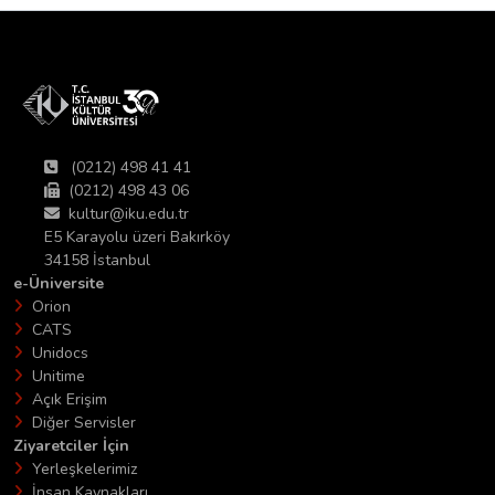
(0212) 498 41 41
(0212) 498 43 06
kultur@iku.edu.tr
E5 Karayolu üzeri Bakırköy
34158 İstanbul
e-Üniversite
Orion
CATS
Unidocs
Unitime
Açık Erişim
Diğer Servisler
Ziyaretciler İçin
Yerleşkelerimiz
İnsan Kaynakları