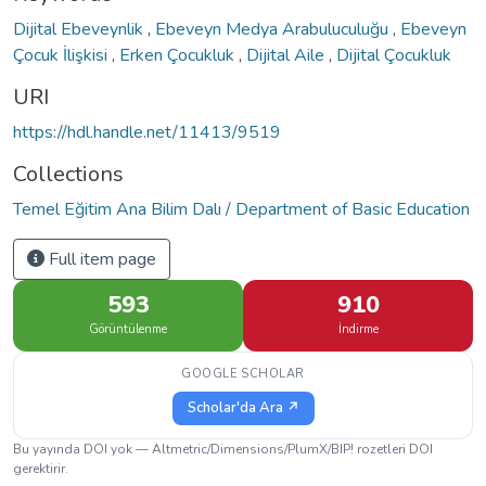
Dijital Ebeveynlik
,
Ebeveyn Medya Arabuluculuğu
,
Ebeveyn
Çocuk İlişkisi
,
Erken Çocukluk
,
Dijital Aile
,
Dijital Çocukluk
URI
https://hdl.handle.net/11413/9519
Collections
Temel Eğitim Ana Bilim Dalı / Department of Basic Education
Full item page
593
910
Görüntülenme
İndirme
GOOGLE SCHOLAR
Scholar'da Ara ↗
Bu yayında DOI yok — Altmetric/Dimensions/PlumX/BIP! rozetleri DOI
gerektirir.