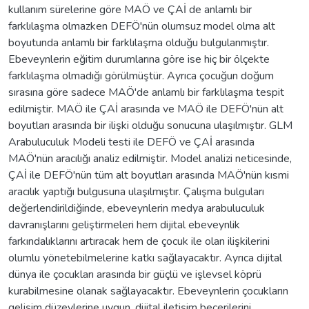
kullanım sürelerine göre MAÖ ve ÇAİ de anlamlı bir
farklılaşma olmazken DEFÖ'nün olumsuz model olma alt
boyutunda anlamlı bir farklılaşma olduğu bulgulanmıştır.
Ebeveynlerin eğitim durumlarına göre ise hiç bir ölçekte
farklılaşma olmadığı görülmüştür. Ayrıca çocuğun doğum
sırasına göre sadece MAÖ'de anlamlı bir farklılaşma tespit
edilmiştir. MAÖ ile ÇAİ arasında ve MAÖ ile DEFÖ'nün alt
boyutları arasında bir ilişki olduğu sonucuna ulaşılmıştır. GLM
Arabuluculuk Modeli testi ile DEFÖ ve ÇAİ arasında
MAÖ'nün aracılığı analiz edilmiştir. Model analizi neticesinde,
ÇAİ ile DEFÖ'nün tüm alt boyutları arasında MAÖ'nün kısmi
aracılık yaptığı bulgusuna ulaşılmıştır. Çalışma bulguları
değerlendirildiğinde, ebeveynlerin medya arabuluculuk
davranışlarını geliştirmeleri hem dijital ebeveynlik
farkındalıklarını artıracak hem de çocuk ile olan ilişkilerini
olumlu yönetebilmelerine katkı sağlayacaktır. Ayrıca dijital
dünya ile çocukları arasında bir güçlü ve işlevsel köprü
kurabilmesine olanak sağlayacaktır. Ebeveynlerin çocukların
gelişim düzeylerine uygun, dijital iletişim becerilerini