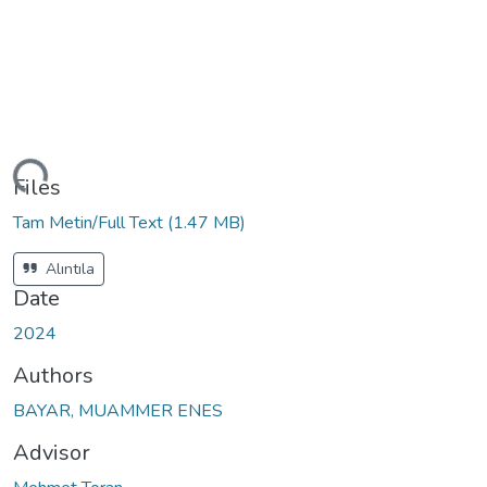
ding...
Files
Tam Metin/Full Text
(1.47 MB)
Alıntıla
Date
2024
Authors
BAYAR, MUAMMER ENES
Advisor