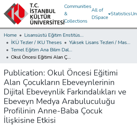
Communities
All of
&
Statistics
Un
DSpace
Collections
Home
Lisansüstü Eğitim Enstitüsü / Postgraduate Education Institute
İKÜ Tezler / IKU Theses
Yüksek Lisans Tezleri / Master's Theses
Temel Eğitim Ana Bilim Dalı / Department of Basic Education
Okul Öncesi Eğitimi Alan Çocukların Ebeveynlerinin Dijital Ebeveynlik Farkındalıkları ve Ebeveyn Medya Arabuluculuğu Profilinin Anne-Baba Çocuk İlişkisine Etkisi
Publication:
Okul Öncesi Eğitimi
Alan Çocukların Ebeveynlerinin
Dijital Ebeveynlik Farkındalıkları ve
Ebeveyn Medya Arabuluculuğu
Profilinin Anne-Baba Çocuk
İlişkisine Etkisi